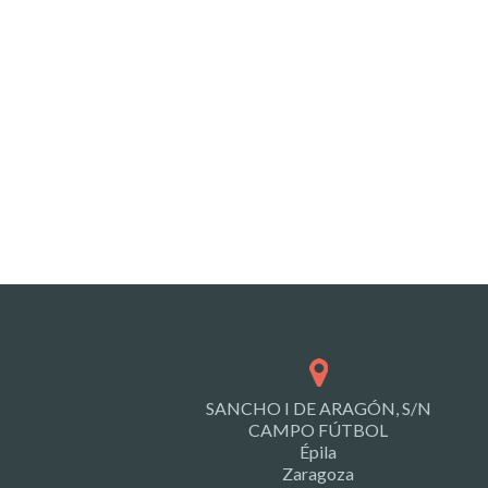
SANCHO I DE ARAGÓN, S/N
CAMPO FÚTBOL
Épila
Zaragoza