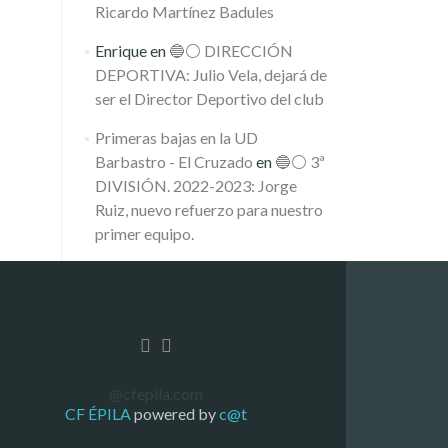
Ricardo Martínez Badules
Enrique
en
🔵⚪️ DIRECCIÓN
DEPORTIVA: Julio Vela, dejará de
ser el Director Deportivo del club
Primeras bajas en la UD
Barbastro - El Cruzado
en
🔵⚪️ 3ª
DIVISIÓN. 2022-2023: Jorge
Ruiz, nuevo refuerzo para nuestro
primer equipo.
@cfepila.com
CF ÉPILA
powered by
c@t