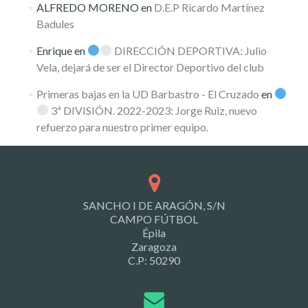
ALFREDO MORENO
en
D.E.P Ricardo Martínez
Badules
Enrique
en
DIRECCIÓN DEPORTIVA: Julio
Vela, dejará de ser el Director Deportivo del club
Primeras bajas en la UD Barbastro - El Cruzado
en
3ª DIVISIÓN. 2022-2023: Jorge Ruiz, nuevo
refuerzo para nuestro primer equipo.
SANCHO I DE ARAGÓN, S/N
CAMPO FÚTBOL
Épila
Zaragoza
C.P: 50290