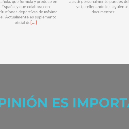
añola, que formula y produce en
asistir personalmente puedes de
España, y que colabora con
voto rellenando los siguiente
tituciones deportivas de máximo
documentos:
vel. Actualmente es suplemento
[…]
oficial de
PINIÓN ES IMPOR