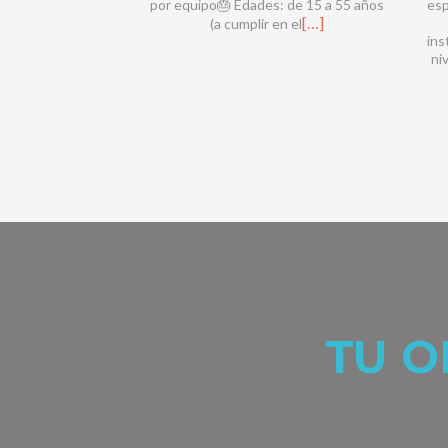
por equipo🎂 Edades: de 15 a 55 años
esp
[…]
(a cumplir en el
ins
ni
TU O