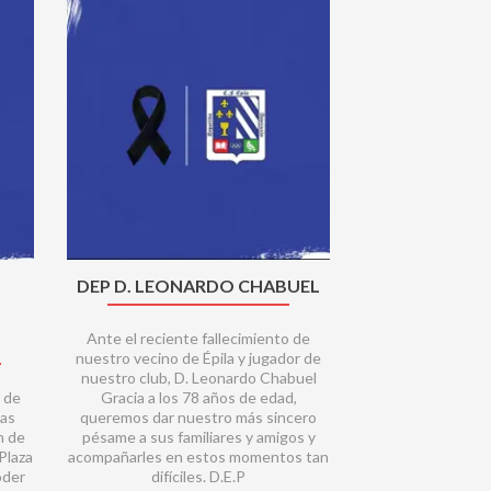
Next
DEP D. LEONARDO CHABUEL
Ante el reciente fallecimiento de
nuestro vecino de Épila y jugador de
nuestro club, D. Leonardo Chabuel
 de
Gracia a los 78 años de edad,
las
queremos dar nuestro más sincero
n de
pésame a sus familiares y amigos y
Plaza
acompañarles en estos momentos tan
oder
difíciles. D.E.P