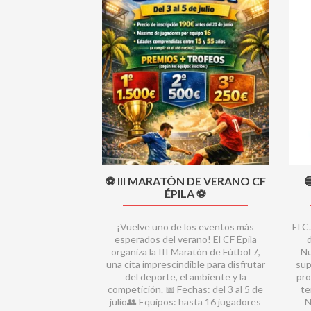
Previous
⚽ III MARATÓN DE VERANO CF

ÉPILA ⚽
¡Vuelve uno de los eventos más
El C
esperados del verano! El CF Épila
organiza la III Maratón de Fútbol 7,
Nu
una cita imprescindible para disfrutar
sup
del deporte, el ambiente y la
pro
competición. 📅 Fechas: del 3 al 5 de
te
julio👥 Equipos: hasta 16 jugadores
N