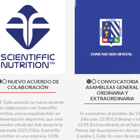
⚪️ NUEVO ACUERDO DE
🔵⚪️ CONVOCATORIA
COLABORACIÓN
ASAMBLEAS GENERAL
ORDINARIA Y
EXTRAORDINARIA
.F. Épila anuncia su nuevo acuerdo
de colaboración con Scientiffic
trition, marca española líder en
Te esperamos el próximo día 13
lementación deportiva, que será
Julio a las 12:00 (Ordinaria) y a 
veedor oficial del club durante la
12:45 (Extraordinaria) en el Saló
mporada 2025/2026. Scientiffic
Plenos del Ayuntamiento sito en 
utrition es una empresa 100%
España 1, Épila: En caso de no p