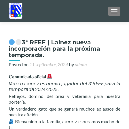
TOGGL
3ª RFEF | Lainez nueva
incorporación para la próxima
temporada.
Posted on
11 septiembre, 2024
by
admin
𝐂𝐨𝐦𝐮𝐧𝐢𝐜𝐚𝐝𝐨 𝐨𝐟𝐢𝐜𝐢𝐚𝐥
𝘔𝘢𝘳𝘤𝘰 𝘓𝘢𝘪𝘯𝘦𝘻 𝘦𝘴 𝘯𝘶𝘦𝘷𝘰 𝘫𝘶𝘨𝘢𝘥𝘰𝘳 𝘥𝘦𝘭 3ª𝘙𝘍𝘌𝘍 𝘱𝘢𝘳𝘢 𝘭𝘢
𝘵𝘦𝘮𝘱𝘰𝘳𝘢𝘥𝘢 2024/2025.
Reflejos, domino del área y veteranía para nuestra
portería.
Un verdadero gato que se ganará muchos aplausos de
nuestra afición.
Bienvenido a la familia, 𝘓𝘢𝘪𝘯𝘦𝘻 esperamos mucho de
ti.