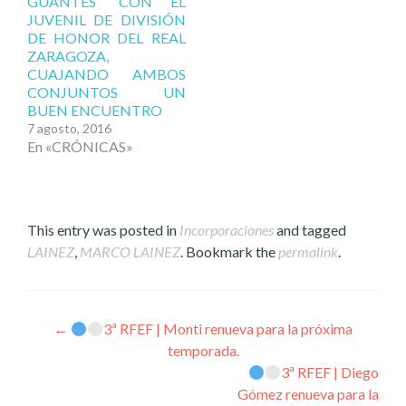
GUANTES” CON EL
JUVENIL DE DIVISIÓN
DE HONOR DEL REAL
ZARAGOZA,
CUAJANDO AMBOS
CONJUNTOS UN
BUEN ENCUENTRO
7 agosto, 2016
En «CRÓNICAS»
This entry was posted in
Incorporaciones
and tagged
LAINEZ
,
MARCO LAINEZ
. Bookmark the
permalink
.
Post
←
3ª RFEF | Monti renueva para la próxima
temporada.
navigation
3ª RFEF | Diego
Gómez renueva para la