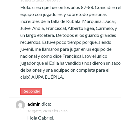
18 agosto, 2015 a las 06:15
Hola: creo que fueron los años 87-88. Coincidí en el
equipo con jugadores y sobretodo personas
increíbles de la talla de Kubala, Marquina, Ducar,
Julve, Andia, Franciscal, Alberto Egea, Carmelo, y
un largo etcétera. De todos ellos guardo grandes
recuerdos. Estuve poco tiempo porque, siendo
juvenil, me llamaron para jugar en un equipo de
nacional y como dice Franciscal, soy el único
jugador que el Épila ha vendido ( nos dieron un saco
de balones y una equipación completa para el
club).AÚPA EL ÉPILA.
Responder
admin
dice:
18 agosto, 2015 a las 15:46
Hola Gabriel,