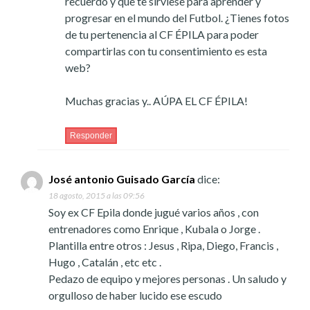
recuerdo y que te sirviese para aprender y
progresar en el mundo del Futbol. ¿Tienes fotos
de tu pertenencia al CF ÉPILA para poder
compartirlas con tu consentimiento es esta
web?
Muchas gracias y.. AÚPA EL CF ÉPILA!
Responder
José antonio Guisado García
dice:
18 agosto, 2015 a las 09:56
Soy ex CF Epila donde jugué varios años , con
entrenadores como Enrique , Kubala o Jorge .
Plantilla entre otros : Jesus , Ripa, Diego, Francis ,
Hugo , Catalán , etc etc .
Pedazo de equipo y mejores personas . Un saludo y
orgulloso de haber lucido ese escudo