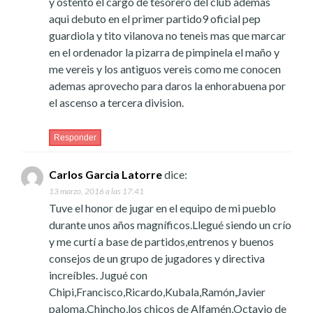
y ostento el cargo de tesorero del club ademas
aqui debuto en el primer partido9 oficial pep
guardiola y tito vilanova no teneis mas que marcar
en el ordenador la pizarra de pimpinela el maño y
me vereis y los antiguos vereis como me conocen
ademas aprovecho para daros la enhorabuena por
el ascenso a tercera division.
Responder
Carlos Garcia Latorre
dice:
13 marzo, 2016 a las 17:41
Tuve el honor de jugar en el equipo de mi pueblo
durante unos años magníficos.Llegué siendo un crío
y me curtí a base de partidos,entrenos y buenos
consejos de un grupo de jugadores y directiva
increíbles. Jugué con
Chipi,Francisco,Ricardo,Kubala,Ramón,Javier
paloma,Chincho,los chicos de Alfamén,Octavio de