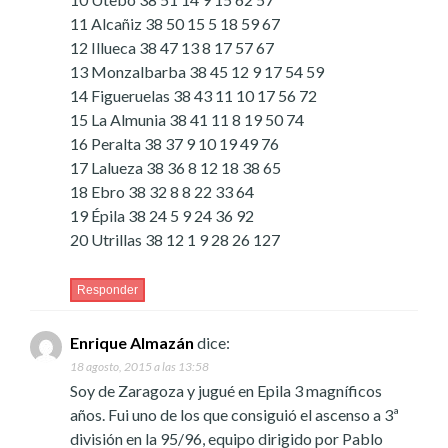
11 Alcañiz 38 50 15 5 18 59 67
12 Illueca 38 47 13 8 17 57 67
13 Monzalbarba 38 45 12 9 17 54 59
14 Figueruelas 38 43 11 10 17 56 72
15 La Almunia 38 41 11 8 19 50 74
16 Peralta 38 37 9 10 19 49 76
17 Lalueza 38 36 8 12 18 38 65
18 Ebro 38 32 8 8 22 33 64
19 Épila 38 24 5 9 24 36 92
20 Utrillas 38 12 1 9 28 26 127
Responder
Enrique Almazán
dice:
18 agosto, 2015 a las 13:58
Soy de Zaragoza y jugué en Epila 3 magníficos
años. Fui uno de los que consiguió el ascenso a 3ª
división en la 95/96, equipo dirigido por Pablo