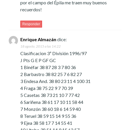
por el campo del Épila me traen muy buenos
recuerdos!
Responder
Enrique Almazán
dice:
18 agosto, 2015 a las 14:22
Clasificacion 3ª División 1996/97
J Pts G E P GF GC
1 Binéfar 38 87 28 3 7 80 36
2 Barbastro 38 82 25 7 6 82 27
3 Endesa And. 38 80 23 11 4 100 31
4 Fraga 38 75 22 9 7 70 39
5 Casetas 38 73 21 10 7 77 42
6 Sariñena 38 61 17 10 11 58 44
7 Monzón 38 60 18 6 14 59 40
8 Teruel 38 59 15 14 9 55 36
9 Ejea 38 58 17 7 14 55 41
10 Utebo 38 51 14 9 15 62 57