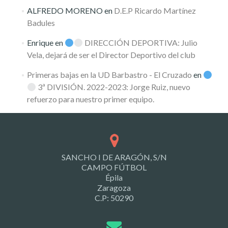
ALFREDO MORENO
en
D.E.P Ricardo Martínez
Badules
Enrique
en
DIRECCIÓN DEPORTIVA: Julio
Vela, dejará de ser el Director Deportivo del club
Primeras bajas en la UD Barbastro - El Cruzado
en
3ª DIVISIÓN. 2022-2023: Jorge Ruiz, nuevo
refuerzo para nuestro primer equipo.
SANCHO I DE ARAGÓN, S/N
CAMPO FÚTBOL
Épila
Zaragoza
C.P: 50290