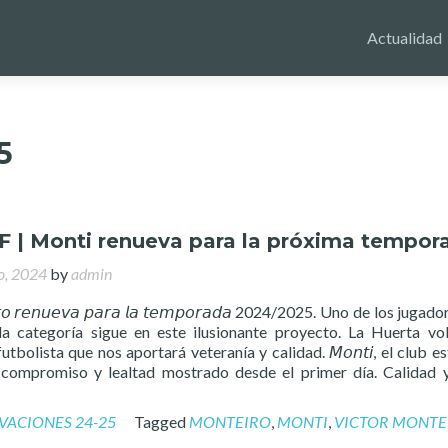
Actualidad
5
F | Monti renueva para la próxima tempor
io, 2024
by
admin
𝘦𝘪𝘳𝘰 𝘳𝘦𝘯𝘶𝘦𝘷𝘢 𝘱𝘢𝘳𝘢 𝘭𝘢 𝘵𝘦𝘮𝘱𝘰𝘳𝘢𝘥𝘢 2024/2025. Uno de los juga
a categoría sigue en este ilusionante proyecto. La Huerta vo
utbolista que nos aportará veteranía y calidad. 𝘔𝘰𝘯𝘵𝘪, el club 
 compromiso y lealtad mostrado desde el primer día. Calidad 
VACIONES 24-25
Tagged
MONTEIRO
,
MONTI
,
VICTOR MONTE