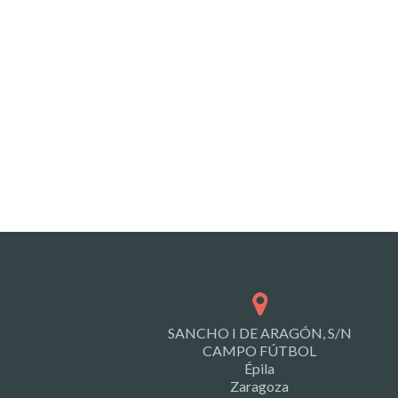
SANCHO I DE ARAGÓN, S/N
CAMPO FÚTBOL
Épila
Zaragoza