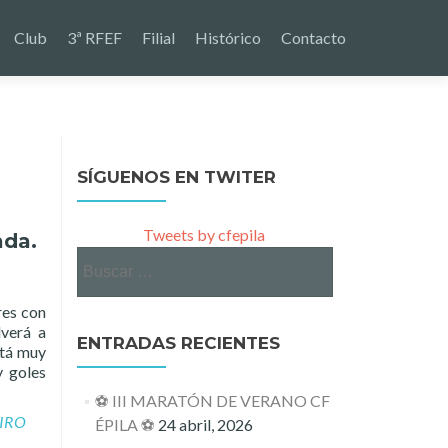
Club
3ª RFEF
Filial
Histórico
Contacto
SÍGUENOS EN TWITER
Tweets by cfepila
ada.
Buscar:
dores con
lverá a
ENTRADAS RECIENTES
está muy
y goles
⚽ III MARATÓN DE VERANO CF
IRO
ÉPILA ⚽
24 abril, 2026