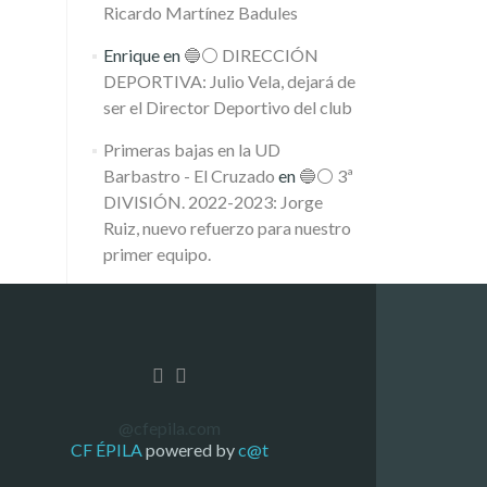
Ricardo Martínez Badules
Enrique
en
🔵⚪️ DIRECCIÓN
DEPORTIVA: Julio Vela, dejará de
ser el Director Deportivo del club
Primeras bajas en la UD
Barbastro - El Cruzado
en
🔵⚪️ 3ª
DIVISIÓN. 2022-2023: Jorge
Ruiz, nuevo refuerzo para nuestro
primer equipo.
@cfepila.com
CF ÉPILA
powered by
c@t