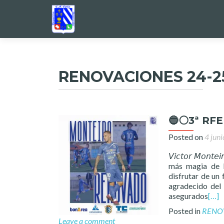
RENOVACIONES 24-2
🔵⚪️3ª RFE
Posted on
4 jun
𝘝𝘪𝘤𝘵𝘰𝘳 𝘔𝘰𝘯
más magia de l
disfrutar de un f
agradecido del
asegurados
[…]
Posted in
RENO
Leave a comment