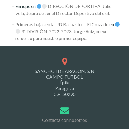
Enrique
en
DIRECCIÓN DEPORTIVA: Julio
Vela, dejará de ser el Director Deportivo del club
Primeras bajas en la UD Barbastro - El Cruzado
en
3ª DIVISIÓN. 2022-2023: Jorge Ruiz, nuevo
refuerzo para nuestro primer equipo.
SANCHO I DE ARAGÓN, S/N
CAMPO FÚTBOL
Épila
Zaragoza
C.P: 50290
Contacta con nosotros