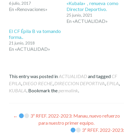
«Kubala» , renueva como
6 julio, 2017
En «Renovaciones»
Director Deportivo.
25 junio, 2021
En «ACTUALIDAD»
El CF Épila B va tomando
forma..
21 junio, 2018
En «ACTUALIDAD»
This entry was posted in
ACTUALIDAD
and tagged
CF
EPILA
,
DIEGO RECHE
,
DIRECCION DEPORTIVA
,
EPILA
,
KUBALA
. Bookmark the
permalink
.
Post
←
3ª RFEF. 2022-2023: Manau, nuevo refuerzo
para nuestro primer equipo.
navigation
3ª RFEF. 2022-2023: