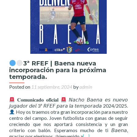
3ª RFEF | Baena nueva
incorporación para la próxima
temporada.
Posted on
11 septiembre, 2024
by
admin
𝐂𝐨𝐦𝐮𝐧𝐢𝐜𝐚𝐝𝐨 𝐨𝐟𝐢𝐜𝐢𝐚𝐥
𝘕𝘢𝘤𝘩𝘰 𝘉𝘢𝘦𝘯𝘢 𝘦𝘴 𝘯𝘶𝘦𝘷𝘰
𝘫𝘶𝘨𝘢𝘥𝘰𝘳 𝘥𝘦𝘭 3ª 𝘙𝘍𝘌𝘍 𝘱𝘢𝘳𝘢 𝘭𝘢 𝘵𝘦𝘮𝘱𝘰𝘳𝘢𝘥𝘢 2024/2025.
Hoy os traemos otra gran incorporación para nuestro
centro del campo. Joven futbolista con ganas de seguir
creciendo que nos aportará consistencia y un gran
criterio con balón. Esperamos mucho de ti 𝘉𝘢𝘦𝘯𝘢,
gracias por elegirnos, ¡bienvenido a
[…]