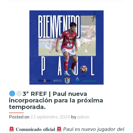
3ª RFEF | Paul nueva
incorporación para la próxima
temporada.
Posted on
11 septiembre, 2024
by
admin
𝐂𝐨𝐦𝐮𝐧𝐢𝐜𝐚𝐝𝐨 𝐨𝐟𝐢𝐜𝐢𝐚𝐥
𝘗𝘢𝘶𝘭 𝘦𝘴 𝘯𝘶𝘦𝘷𝘰 𝘫𝘶𝘨𝘢𝘥𝘰𝘳 𝘥𝘦𝘭