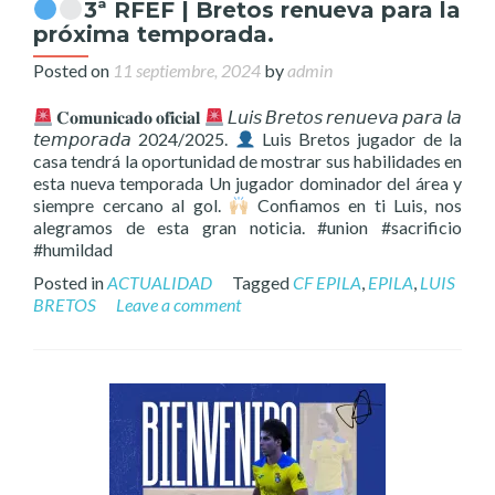
3ª RFEF | Bretos renueva para la
próxima temporada.
Posted on
11 septiembre, 2024
by
admin
𝐂𝐨𝐦𝐮𝐧𝐢𝐜𝐚𝐝𝐨 𝐨𝐟𝐢𝐜𝐢𝐚𝐥
𝘓𝘶𝘪𝘴 𝘉𝘳𝘦𝘵𝘰𝘴 𝘳𝘦𝘯𝘶𝘦𝘷𝘢 𝘱𝘢𝘳𝘢 𝘭𝘢
𝘵𝘦𝘮𝘱𝘰𝘳𝘢𝘥𝘢 2024/2025.
Luis Bretos jugador de la
casa tendrá la oportunidad de mostrar sus habilidades en
esta nueva temporada Un jugador dominador del área y
siempre cercano al gol.
Confiamos en ti Luis, nos
alegramos de esta gran noticia. #union #sacrificio
#humildad
Posted in
ACTUALIDAD
Tagged
CF EPILA
,
EPILA
,
LUIS
BRETOS
Leave a comment