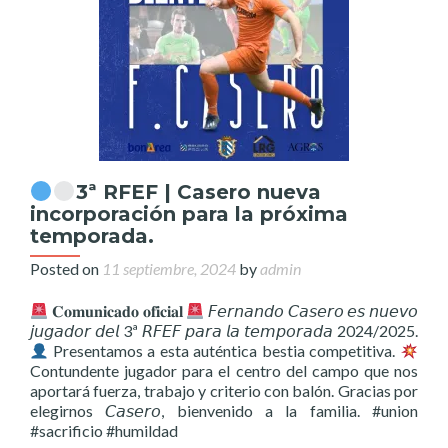
3ª RFEF | Casero nueva
incorporación para la próxima
temporada.
Posted on
11 septiembre, 2024
by
admin
𝐂𝐨𝐦𝐮𝐧𝐢𝐜𝐚𝐝𝐨 𝐨𝐟𝐢𝐜𝐢𝐚𝐥
𝘍𝘦𝘳𝘯𝘢𝘯𝘥𝘰 𝘊𝘢𝘴𝘦𝘳𝘰 𝘦𝘴 𝘯𝘶𝘦𝘷𝘰
𝘫𝘶𝘨𝘢𝘥𝘰𝘳 𝘥𝘦𝘭 3ª 𝘙𝘍𝘌𝘍 𝘱𝘢𝘳𝘢 𝘭𝘢 𝘵𝘦𝘮𝘱𝘰𝘳𝘢𝘥𝘢 2024/2025.
Presentamos a esta auténtica bestia competitiva.
Contundente jugador para el centro del campo que nos
aportará fuerza, trabajo y criterio con balón. Gracias por
elegirnos 𝘊𝘢𝘴𝘦𝘳𝘰, bienvenido a la familia. #union
#sacrificio #humildad