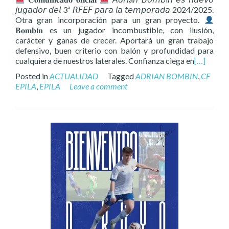
𝘫𝘶𝘨𝘢𝘥𝘰𝘳 𝘥𝘦𝘭 3ª 𝘙𝘍𝘌𝘍 𝘱𝘢𝘳𝘢 𝘭𝘢 𝘵𝘦𝘮𝘱𝘰𝘳𝘢𝘥𝘢 2024/2025.
Otra gran incorporación para un gran proyecto.
𝐁𝐨𝐦𝐛í𝐧 es un jugador incombustible, con ilusión,
carácter y ganas de crecer. Aportará un gran trabajo
defensivo, buen criterio con balón y profundidad para
cualquiera de nuestros laterales. Confianza ciega en
[…]
Posted in
ACTUALIDAD
Tagged
ADRIAN BOMBIN
,
CF
EPILA
,
EPILA
Leave a comment