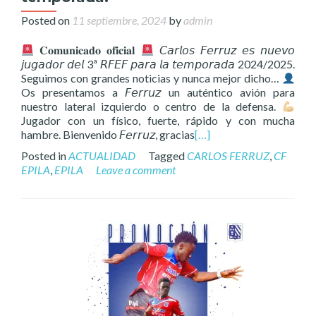
Posted on
11 septiembre, 2024
by
admin
𝐂𝐨𝐦𝐮𝐧𝐢𝐜𝐚𝐝𝐨 𝐨𝐟𝐢𝐜𝐢𝐚𝐥
𝘊𝘢𝘳𝘭𝘰𝘴 𝘍𝘦𝘳𝘳𝘶𝘻 𝘦𝘴 𝘯𝘶𝘦𝘷𝘰
𝘫𝘶𝘨𝘢𝘥𝘰𝘳 𝘥𝘦𝘭 3ª 𝘙𝘍𝘌𝘍 𝘱𝘢𝘳𝘢 𝘭𝘢 𝘵𝘦𝘮𝘱𝘰𝘳𝘢𝘥𝘢 2024/2025.
Seguimos con grandes noticias y nunca mejor dicho…
Os presentamos a 𝘍𝘦𝘳𝘳𝘶𝘻 un auténtico avión para
nuestro lateral izquierdo o centro de la defensa.
Jugador con un físico, fuerte, rápido y con mucha
hambre. Bienvenido 𝘍𝘦𝘳𝘳𝘶𝘻, gracias
[…]
Posted in
ACTUALIDAD
Tagged
CARLOS FERRUZ
,
CF
EPILA
,
EPILA
Leave a comment