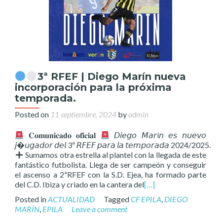
3ª RFEF | Diego Marín nueva
incorporación para la próxima
temporada.
Posted on
11 septiembre, 2024
by
admin
𝐂𝐨𝐦𝐮𝐧𝐢𝐜𝐚𝐝𝐨 𝐨𝐟𝐢𝐜𝐢𝐚𝐥
𝘋𝘪𝘦𝘨𝘰 𝘔𝘢𝘳í𝘯 𝘦𝘴 𝘯𝘶𝘦𝘷𝘰
𝘫𝘶𝘨𝘢𝘥𝘰𝘳 𝘥𝘦𝘭 3ª 𝘙𝘍𝘌𝘍 𝘱𝘢𝘳𝘢 𝘭𝘢 𝘵𝘦𝘮𝘱𝘰𝘳𝘢𝘥𝘢 2024/2025.
Sumamos otra estrella al plantel con la llegada de este
fantástico futbolista. Llega de ser campeón y conseguir
el ascenso a 2ªRFEF con la S.D. Ejea, ha formado parte
del C.D. Ibiza y criado en la cantera del
[…]
Posted in
ACTUALIDAD
Tagged
CF EPILA
,
DIEGO
MARÍN
,
EPILA
Leave a comment