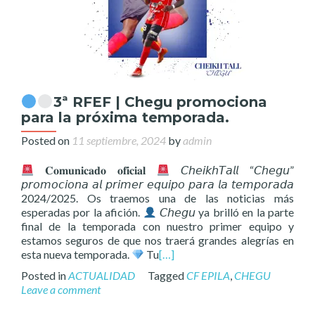
3ª RFEF | Chegu promociona
para la próxima temporada.
Posted on
11 septiembre, 2024
by
admin
𝐂𝐨𝐦𝐮𝐧𝐢𝐜𝐚𝐝𝐨 𝐨𝐟𝐢𝐜𝐢𝐚𝐥
𝘊𝘩𝘦𝘪𝘬𝘩𝘛𝘢𝘭𝘭 “𝘊𝘩𝘦𝘨𝘶”
𝘱𝘳𝘰𝘮𝘰𝘤𝘪𝘰𝘯𝘢 𝘢𝘭 𝘱𝘳𝘪𝘮𝘦𝘳 𝘦𝘲𝘶𝘪𝘱𝘰 𝘱𝘢𝘳𝘢 𝘭𝘢 𝘵𝘦𝘮𝘱𝘰𝘳𝘢𝘥𝘢
2024/2025. Os traemos una de las noticias más
esperadas por la afición.
𝘊𝘩𝘦𝘨𝘶 ya brilló en la parte
final de la temporada con nuestro primer equipo y
estamos seguros de que nos traerá grandes alegrías en
esta nueva temporada.
Tu
[…]
Posted in
ACTUALIDAD
Tagged
CF EPILA
,
CHEGU
Leave a comment