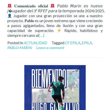
𝐂𝐨𝐦𝐮𝐧𝐢𝐜𝐚𝐝𝐨 𝐨𝐟𝐢𝐜𝐢𝐚𝐥
𝘗𝘢𝘣𝘭𝘰 𝘔𝘢𝘳í𝘯 𝘦𝘴 𝘯𝘶𝘦𝘷𝘰
𝘫𝘶𝘨𝘢𝘥𝘰𝘳 𝘥𝘦𝘭 3ª 𝘙𝘍𝘌𝘍 𝘱𝘢𝘳𝘢 𝘭𝘢 𝘵𝘦𝘮𝘱𝘰𝘳𝘢𝘥𝘢 2024/2025.
Jugador con una gran proyección se une a nuestro
proyecto. 𝐏𝐚𝐛𝐥𝐨 es un joven extremo que viene creciendo
a pasos agigantados, lleno de ilusión y con una gran
capacidad de superación.
Rápido, habilidoso y
siempre cercano al
[…]
Posted in
ACTUALIDAD
Tagged
CF EPILA
,
EPILA
,
PABLO MARIN
Leave a comment