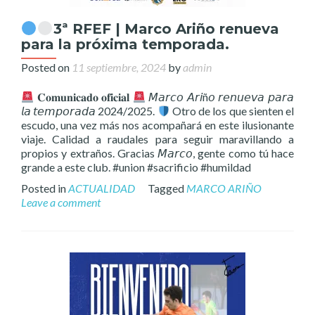
3ª RFEF | Marco Ariño renueva
para la próxima temporada.
Posted on
11 septiembre, 2024
by
admin
𝐂𝐨𝐦𝐮𝐧𝐢𝐜𝐚𝐝𝐨 𝐨𝐟𝐢𝐜𝐢𝐚𝐥
𝘔𝘢𝘳𝘤𝘰 𝘈𝘳𝘪ñ𝘰 𝘳𝘦𝘯𝘶𝘦𝘷𝘢 𝘱𝘢𝘳𝘢
𝘭𝘢 𝘵𝘦𝘮𝘱𝘰𝘳𝘢𝘥𝘢 2024/2025.
Otro de los que sienten el
escudo, una vez más nos acompañará en este ilusionante
viaje. Calidad a raudales para seguir maravillando a
propios y extraños. Gracias 𝘔𝘢𝘳𝘤𝘰, gente como tú hace
grande a este club. #union #sacrificio #humildad
Posted in
ACTUALIDAD
Tagged
MARCO ARIÑO
Leave a comment