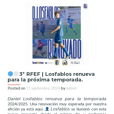
3ª RFEF | Losfablos renueva
para la próxima temporada.
Posted on
11 septiembre, 2024
by
admin
𝘋𝘢𝘯𝘪𝘦𝘭 𝘓𝘰𝘴𝘧𝘢𝘣𝘭𝘰𝘴 𝘳𝘦𝘯𝘶𝘦𝘷𝘢 𝘱𝘢𝘳𝘢 𝘭𝘢 𝘵𝘦𝘮𝘱𝘰𝘳𝘢𝘥𝘢
2024/2025. Una renovación muy esperada por nuestra
afición ya está aquí.
𝘓𝘰𝘴𝘧𝘢𝘣𝘭𝘰𝘴 se ilusionó con este
nuevo proyecto desde el primer día y podremos