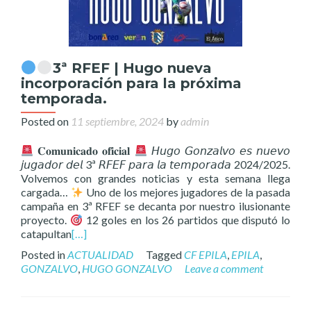
3ª RFEF | Hugo nueva
incorporación para la próxima
temporada.
Posted on
11 septiembre, 2024
by
admin
𝐂𝐨𝐦𝐮𝐧𝐢𝐜𝐚𝐝𝐨 𝐨𝐟𝐢𝐜𝐢𝐚𝐥
𝘏𝘶𝘨𝘰 𝘎𝘰𝘯𝘻𝘢𝘭𝘷𝘰 𝘦𝘴 𝘯𝘶𝘦𝘷𝘰
𝘫𝘶𝘨𝘢𝘥𝘰𝘳 𝘥𝘦𝘭 3ª 𝘙𝘍𝘌𝘍 𝘱𝘢𝘳𝘢 𝘭𝘢 𝘵𝘦𝘮𝘱𝘰𝘳𝘢𝘥𝘢 2024/2025.
Volvemos con grandes noticias y esta semana llega
cargada…
Uno de los mejores jugadores de la pasada
campaña en 3ª RFEF se decanta por nuestro ilusionante
proyecto.
12 goles en los 26 partidos que disputó lo
catapultan
[…]
Posted in
ACTUALIDAD
Tagged
CF EPILA
,
EPILA
,
GONZALVO
,
HUGO GONZALVO
Leave a comment