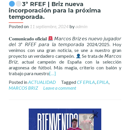
3ª RFEF | Briz nueva
incorporación para la próxima
temporada.
Posted on
11 septiembre, 2024
by
admin
𝐂𝐨𝐦𝐮𝐧𝐢𝐜𝐚𝐝𝐨 𝐨𝐟𝐢𝐜𝐢𝐚𝐥
𝘔𝘢𝘳𝘤𝘰𝘴 𝘉𝘳𝘪𝘻 𝘦𝘴 𝘯𝘶𝘦𝘷𝘰 𝘫𝘶𝘨𝘢𝘥𝘰𝘳
𝘥𝘦𝘭 3ª 𝘙𝘍𝘌𝘍 𝘱𝘢𝘳𝘢 𝘭𝘢 𝘵𝘦𝘮𝘱𝘰𝘳𝘢𝘥𝘢 2024/2025. Hoy
venimos con una gran noticia, se une a nuestro gran
proyecto un verdadero campeón.
Se trata de 𝘔𝘢𝘳𝘤𝘰𝘴
𝘉𝘳𝘪𝘻, actual campeón de España con la selección
aragonesa de fútbol. Más magia, criterio con balón y
trabajo para nuestro
[…]
Posted in
ACTUALIDAD
Tagged
CF EPILA
,
EPILA
,
MARCOS BRIZ
Leave a comment