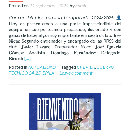
Posted on
11 septiembre, 2024
by
admin
𝘊𝘶𝘦𝘳𝘱𝘰 𝘛é𝘤𝘯𝘪𝘤𝘰 𝘱𝘢𝘳𝘢 𝘭𝘢 𝘵𝘦𝘮𝘱𝘰𝘳𝘢𝘥𝘢 2024/2025.
Hoy os presentamos a una parte imprescindible del
equipo, un cuerpo técnico preparado, ilusionado y con
ganas de hacer algo muy importante en nuestro club. 𝐉𝐨𝐬𝐞
𝐍𝐢𝐞𝐭𝐨: Segundo entrenador y encargado de las RRSS del
club. 𝐉𝐚𝐯𝐢𝐞𝐫 𝐋á𝐳𝐚𝐫𝐨: Preparador físico. 𝐉𝐨𝐬é 𝐈𝐠𝐧𝐚𝐜𝐢𝐨
𝐆ó𝐦𝐞𝐳: Analista. 𝐃𝐨𝐦𝐢𝐧𝐠𝐨 𝐅𝐞𝐫𝐧á𝐧𝐝𝐞𝐳: Delegado.
𝐑𝐢𝐜𝐚𝐫𝐝𝐨
[…]
Posted in
ACTUALIDAD
Tagged
CF EPILA
,
CUERPO
TECNICO 24-25
,
EPILA
Leave a comment