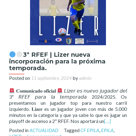
3ª RFEF | Lizer nueva
incorporación para la próxima
temporada.
Posted on
11 septiembre, 2024
by
admin
𝐂𝐨𝐦𝐮𝐧𝐢𝐜𝐚𝐝𝐨 𝐨𝐟𝐢𝐜𝐢𝐚𝐥
𝘓𝘪𝘻𝘦𝘳 𝘦𝘴 𝘯𝘶𝘦𝘷𝘰 𝘫𝘶𝘨𝘢𝘥𝘰𝘳 𝘥𝘦𝘭
3ª 𝘙𝘍𝘌𝘍 𝘱𝘢𝘳𝘢 𝘭𝘢 𝘵𝘦𝘮𝘱𝘰𝘳𝘢𝘥𝘢 2024/2025. Os
presentamos un jugador top para nuestro carril
izquierdo. 𝐋𝐢𝐳𝐞𝐫 es un jugador joven con más de 5.000
minutos en la categoría y que ya sabe lo que es jugar un
playoff de ascenso a 2ª RFEF. Nos aportará un
[…]
Posted in
ACTUALIDAD
Tagged
CF EPILA
,
EPILA
,