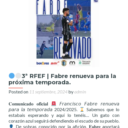
3ª RFEF | Fabre renueva para la
próxima temporada.
Posted on
11 septiembre, 2024
by
admin
𝐂𝐨𝐦𝐮𝐧𝐢𝐜𝐚𝐝𝐨 𝐨𝐟𝐢𝐜𝐢𝐚𝐥
𝘍𝘳𝘢𝘯𝘤𝘪𝘴𝘤𝘰 𝘍𝘢𝘣𝘳𝘦 𝘳𝘦𝘯𝘶𝘦𝘷𝘢
𝘱𝘢𝘳𝘢 𝘭𝘢 𝘵𝘦𝘮𝘱𝘰𝘳𝘢𝘥𝘢 2024/2025.
Sabemos que lo
estabais esperando y aquí lo tenéis… Un gato con
corazón azul seguirá defendiendo el escudo de su pueblo.
De sobras conocido por la afición, 𝐅𝐚𝐛𝐫𝐞 aportará