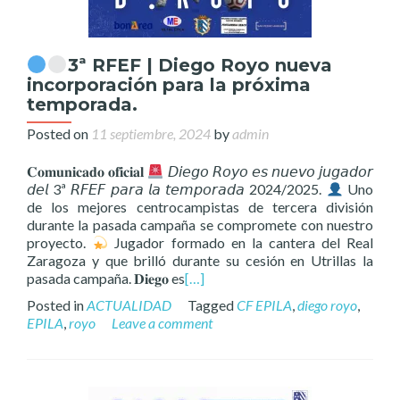
3ª RFEF | Diego Royo nueva
incorporación para la próxima
temporada.
Posted on
11 septiembre, 2024
by
admin
𝐂𝐨𝐦𝐮𝐧𝐢𝐜𝐚𝐝𝐨 𝐨𝐟𝐢𝐜𝐢𝐚𝐥
𝘋𝘪𝘦𝘨𝘰 𝘙𝘰𝘺𝘰 𝘦𝘴 𝘯𝘶𝘦𝘷𝘰 𝘫𝘶𝘨𝘢𝘥𝘰𝘳
𝘥𝘦𝘭 3ª 𝘙𝘍𝘌𝘍 𝘱𝘢𝘳𝘢 𝘭𝘢 𝘵𝘦𝘮𝘱𝘰𝘳𝘢𝘥𝘢 2024/2025.
Uno
de los mejores centrocampistas de tercera división
durante la pasada campaña se compromete con nuestro
proyecto.
Jugador formado en la cantera del Real
Zaragoza y que brilló durante su cesión en Utrillas la
pasada campaña. 𝐃𝐢𝐞𝐠𝐨 es
[…]
Posted in
ACTUALIDAD
Tagged
CF EPILA
,
diego royo
,
EPILA
,
royo
Leave a comment