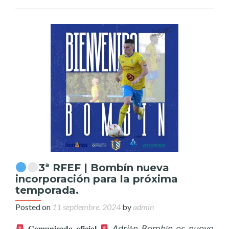
3ª RFEF | Bombín nueva
incorporación para la próxima
temporada.
Posted on
11 septiembre, 2024
by
admin
𝐂𝐨𝐦𝐮𝐧𝐢𝐜𝐚𝐝𝐨 𝐨𝐟𝐢𝐜𝐢𝐚𝐥
𝘈𝘥𝘳𝘪á𝘯 𝘉𝘰𝘮𝘣í𝘯 𝘦𝘴 𝘯𝘶𝘦𝘷𝘰