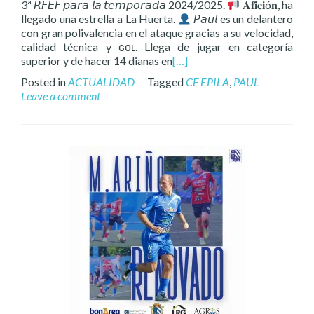
3ª 𝘙𝘍𝘌𝘍 𝘱𝘢𝘳𝘢 𝘭𝘢 𝘵𝘦𝘮𝘱𝘰𝘳𝘢𝘥𝘢 2024/2025.
𝐀𝐟𝐢𝐜𝐢ó𝐧, ha
llegado una estrella a La Huerta.
𝘗𝘢𝘶𝘭 es un delantero
con gran polivalencia en el ataque gracias a su velocidad,
calidad técnica y ɢᴏʟ. Llega de jugar en categoría
superior y de hacer 14 dianas en
[…]
Posted in
ACTUALIDAD
Tagged
CF EPILA
,
PAUL
Leave a comment