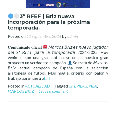
3ª RFEF | Briz nueva
incorporación para la próxima
temporada.
Posted on
11 septiembre, 2024
by
admin
𝐂𝐨𝐦𝐮𝐧𝐢𝐜𝐚𝐝𝐨 𝐨𝐟𝐢𝐜𝐢𝐚𝐥
𝘔𝘢𝘳𝘤𝘰𝘴 𝘉𝘳𝘪𝘻 𝘦𝘴 𝘯𝘶𝘦𝘷𝘰 𝘫𝘶𝘨𝘢𝘥𝘰𝘳
𝘥𝘦𝘭 3ª 𝘙𝘍𝘌𝘍 𝘱𝘢𝘳𝘢 𝘭𝘢 𝘵𝘦𝘮𝘱𝘰𝘳𝘢𝘥𝘢 2024/2025. Hoy
venimos con una gran noticia, se une a nuestro gran
proyecto un verdadero campeón.
Se trata de 𝘔𝘢𝘳𝘤𝘰𝘴
𝘉𝘳𝘪𝘻, actual campeón de España con la selección
aragonesa de fútbol. Más magia, criterio con balón y
trabajo para nuestro
[…]
Posted in
ACTUALIDAD
Tagged
CF EPILA
,
EPILA
,
MARCOS BRIZ
Leave a comment
Posts