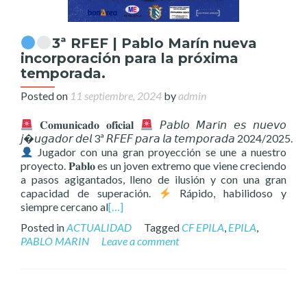
3ª RFEF | Pablo Marín nueva
incorporación para la próxima
temporada.
Posted on
11 septiembre, 2024
by
admin
𝐂𝐨𝐦𝐮𝐧𝐢𝐜𝐚𝐝𝐨 𝐨𝐟𝐢𝐜𝐢𝐚𝐥
𝘗𝘢𝘣𝘭𝘰 𝘔𝘢𝘳í𝘯 𝘦𝘴 𝘯𝘶𝘦𝘷𝘰
𝘫𝘶𝘨𝘢𝘥𝘰𝘳 𝘥𝘦𝘭 3ª 𝘙𝘍𝘌𝘍 𝘱𝘢𝘳𝘢 𝘭𝘢 𝘵𝘦𝘮𝘱𝘰𝘳𝘢𝘥𝘢 2024/2025.
Jugador con una gran proyección se une a nuestro
proyecto. 𝐏𝐚𝐛𝐥𝐨 es un joven extremo que viene creciendo
a pasos agigantados, lleno de ilusión y con una gran
capacidad de superación.
Rápido, habilidoso y
siempre cercano al
[…]
Posted in
ACTUALIDAD
Tagged
CF EPILA
,
EPILA
,
PABLO MARIN
Leave a comment
Posts