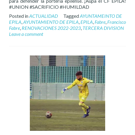
para defender la portería epilense. ¡Aúpa el CF EPILA!
#UNION #SACRIFICIO #HUMILDAD
Posted in
ACTUALIDAD
Tagged
AYUNTAMEINTO DE
EPILA
,
AYUNTAMIENTO DE EPILA
,
EPILA
,
Fabre
,
Francisco
Fabre
,
RENOVACIONES 2022-2023
,
TERCERA DIVISION
Leave a comment