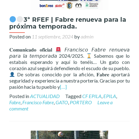
3ª RFEF | Fabre renueva para la
próxima temporada.
Posted on
11 septiembre, 2024
by
admin
𝐂𝐨𝐦𝐮𝐧𝐢𝐜𝐚𝐝𝐨 𝐨𝐟𝐢𝐜𝐢𝐚𝐥
𝘍𝘳𝘢𝘯𝘤𝘪𝘴𝘤𝘰 𝘍𝘢𝘣𝘳𝘦 𝘳𝘦𝘯𝘶𝘦𝘷𝘢
𝘱𝘢𝘳𝘢 𝘭𝘢 𝘵𝘦𝘮𝘱𝘰𝘳𝘢𝘥𝘢 2024/2025.
Sabemos que lo
estabais esperando y aquí lo tenéis… Un gato con
corazón azul seguirá defendiendo el escudo de su pueblo.
De sobras conocido por la afición, 𝐅𝐚𝐛𝐫𝐞 aportará
seguridad y experiencia a nuestra portería. Gracias por tu
pasión hacia tu pueblo y
[…]
Posted in
ACTUALIDAD
Tagged
CF EPILA
,
EPILA
,
Fabre
,
Francisco Fabre
,
GATO
,
PORTERO
Leave a
comment