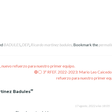
ed
BADULES
,
DEP
,
Ricardo martinez badules
. Bookmark the
permali
 nuevo refuerzo para nuestro primer equipo.
🔵⚪️ 3ª RFEF. 2022-2023: Mario Leo Caicedo
refuerzo para nuestro primer eq
”
rtínez Badules
17 agosto, 2022 a las 18:05