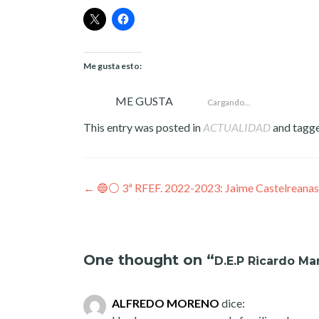
Me gusta esto:
ME GUSTA
Cargando...
This entry was posted in
ACTUALIDAD
and tagg
Post
←
🔵⚪️ 3ª RFEF. 2022-2023: Jaime Castelreanas,
navigation
One thought on “
D.E.P Ricardo Ma
ALFREDO MORENO
dice: