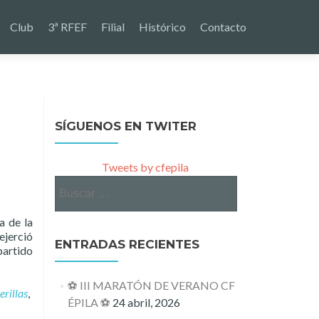
Club
3ª RFEF
Filial
Histórico
Contacto
SÍGUENOS EN TWITER
Tweets by cfepila
Buscar:
a de la
ejerció
ENTRADAS RECIENTES
partido
⚽ III MARATÓN DE VERANO CF
erillas
,
ÉPILA ⚽
24 abril, 2026