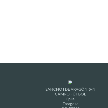
SANCHO I DE ARAGÓN, S/N
CAMPO FÚTBOL
Épila
Zaragoza