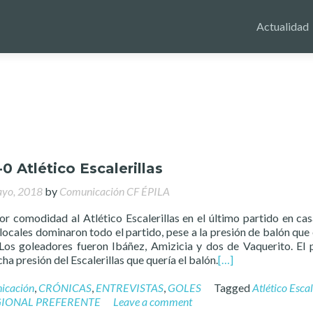
Actualidad
-0 Atlético Escalerillas
yo, 2018
by
Comunicación CF ÉPILA
or comodidad al Atlético Escalerillas en el último partido en cas
ocales dominaron todo el partido, pese a la presión de balón que 
. Los goleadores fueron Ibáñez, Amizicia y dos de Vaquerito. El 
 presión del Escalerillas que quería el balón.
[…]
icación
,
CRÓNICAS
,
ENTREVISTAS
,
GOLES
Tagged
Atlético Escal
IONAL PREFERENTE
Leave a comment