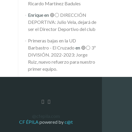
Ricardo Martínez Badules
Enrique
en
🔵⚪️ DIRECCIÓN
DEPORTIVA: Julio Vela, dejará de
ser el Director Deportivo del club
Primeras bajas en la UD
Barbastro - El Cruzado
en
🔵⚪️ 3ª
DIVISIÓN. 2022-2023: Jorge
Ruiz, nuevo refuerzo para nuestro
primer equipo.
@cfepila.com
CF ÉPILA
powered by
c@t