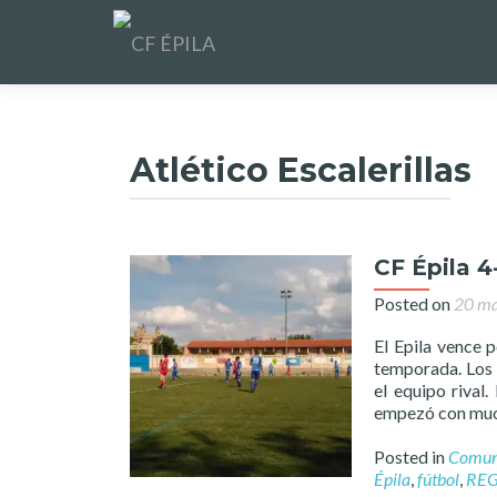
Atlético Escalerillas
CF Épila 4
Posted on
20 ma
El Epila vence p
temporada. Los l
el equipo rival
empezó con mucha
Posted in
Comun
Épila
,
fútbol
,
REG