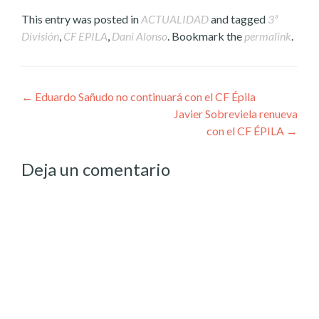
This entry was posted in
ACTUALIDAD
and tagged
3ª
División
,
CF EPILA
,
Dani Alonso
. Bookmark the
permalink
.
Post
←
Eduardo Sañudo no continuará con el CF Épila
Javier Sobreviela renueva
navigation
con el CF ÉPILA
→
Deja un comentario