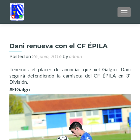
TOGGL
Dani renueva con el CF ÉPILA
Posted on
26 junio, 2016
by
admin
Tenemos el placer de anunciar que «el Galgo» Dani
seguirá defendiendo la camiseta del CF ÉPILA en 3ª
División.
#ElGalgo