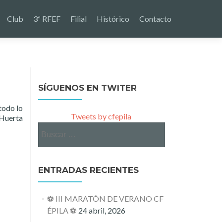
Club
3ª RFEF
Filial
Histórico
Contacto
SÍGUENOS EN TWITER
todo lo
Tweets by cfepila
 Huerta
Buscar:
ENTRADAS RECIENTES
⚽ III MARATÓN DE VERANO CF
ÉPILA ⚽
24 abril, 2026