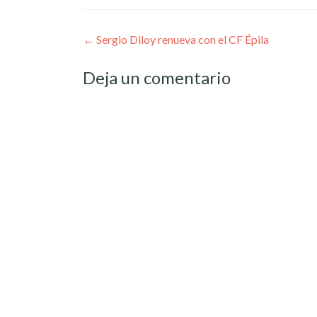
Post
←
Sergio Diloy renueva con el CF Épila
navigation
Deja un comentario