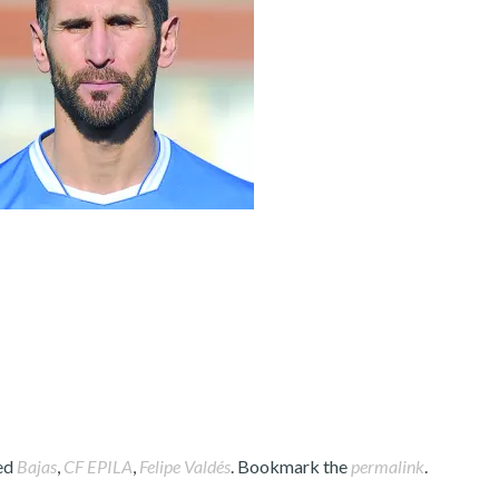
ed
Bajas
,
CF EPILA
,
Felipe Valdés
. Bookmark the
permalink
.