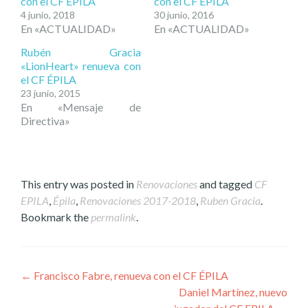
con el CF EPILA
con el CF ÉPILA
4 junio, 2018
30 junio, 2016
En «ACTUALIDAD»
En «ACTUALIDAD»
Rubén Gracia
«LionHeart» renueva con
el CF ÉPILA
23 junio, 2015
En «Mensaje de
Directiva»
This entry was posted in
Renovaciones
and tagged
CF
EPILA
,
Épila
,
Renovaciones 2017-2018
,
Ruben Gracia
.
Bookmark the
permalink
.
Post
←
Francisco Fabre, renueva con el CF ÉPILA
Daniel Martínez, nuevo
navigation