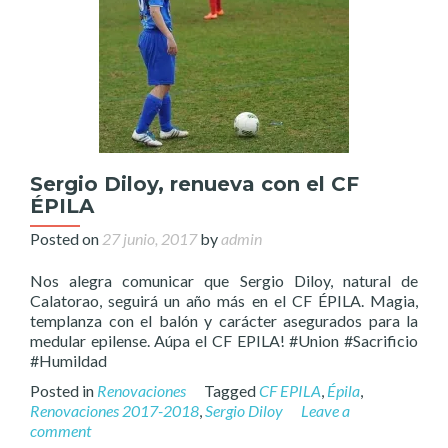
Sergio Diloy, renueva con el CF
ÉPILA
Posted on
27 junio, 2017
by
admin
Nos alegra comunicar que Sergio Diloy, natural de
Calatorao, seguirá un año más en el CF ÉPILA. Magia,
templanza con el balón y carácter asegurados para la
medular epilense. Aúpa el CF EPILA! #Union #Sacrificio
#Humildad
Posted in
Renovaciones
Tagged
CF EPILA
,
Épila
,
Renovaciones 2017-2018
,
Sergio Diloy
Leave a
comment