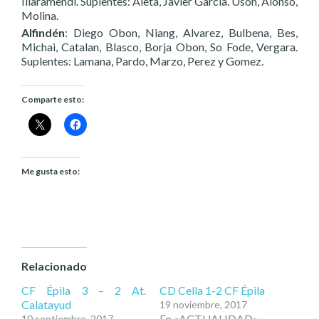
Illaramendi. Suplentes: Aleta, Javier García. Usón, Alonso,
Molina.
Alfindén
: Diego Obon, Niang, Alvarez, Bulbena, Bes,
Michai, Catalan, Blasco, Borja Obon, So Fode, Vergara.
Suplentes: Lamana, Pardo, Marzo, Perez y Gomez.
Comparte esto:
Me gusta esto:
Relacionado
CF Épila 3 – 2 At.
CD Cella 1-2 CF Épila
Calatayud
19 noviembre, 2017
En «ACTUALIDAD»
10 septiembre, 2017