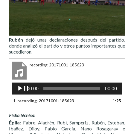
Rubén
dejó unas declaraciones después del partido,
donde analizó el partido y otros puntos importantes que
sucedieron.
recording-20171001-185623
Reproductor
00:00
00:00
de
audio
1.
recording-20171001-185623
1:25
Ficha técnica:
Épila
: Fabre, Aladrén, Rubi, Samperiz, Rubén, Esteban,
Ibañez, Diloy, Pablo García, Nano Rosagaray e