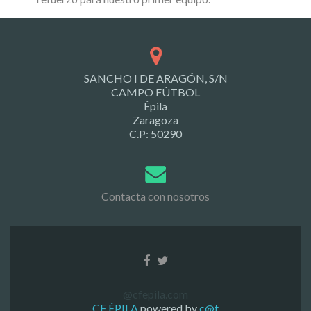
SANCHO I DE ARAGÓN, S/N
CAMPO FÚTBOL
Épila
Zaragoza
C.P: 50290
Contacta con nosotros
@cfepila.com
CF ÉPILA
powered by
c@t