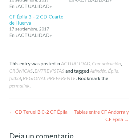
En «ACTUALIDAD»
CF Épila 3 – 2 CD Cuarte
de Huerva
17 septiembre, 2017
En «ACTUALIDAD»
This entry was posted in
ACTUALIDAD
,
Comunicación
,
CRÓNICAS
,
ENTREVISTAS
and tagged
Alfindén
,
Épila
,
fútbol
,
REGIONAL PREFERENTE
. Bookmark the
permalink
.
Post
←
CD Teruel B 0-2 CF Épila
Tablas entre CF Andorra y
CF Épila
→
navigation
Deja un comentario