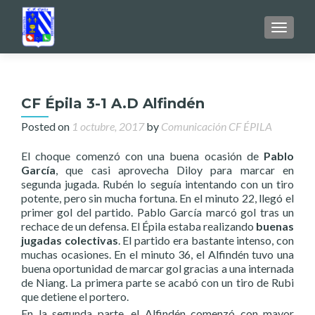
TOGGL
CF Épila 3-1 A.D Alfindén
Posted on
1 octubre, 2017
by
Comunicación CF ÉPILA
El choque comenzó con una buena ocasión de
Pablo
García
, que casi aprovecha Diloy para marcar en
segunda jugada. Rubén lo seguía intentando con un tiro
potente, pero sin mucha fortuna. En el minuto 22, llegó el
primer gol del partido. Pablo García marcó gol tras un
rechace de un defensa. El Épila estaba realizando
buenas
jugadas colectivas
. El partido era bastante intenso, con
muchas ocasiones. En el minuto 36, el Alfindén tuvo una
buena oportunidad de marcar gol gracias a una internada
de Niang. La primera parte se acabó con un tiro de Rubi
que detiene el portero.
En la segunda parte, el Alfindén comenzó con mayor