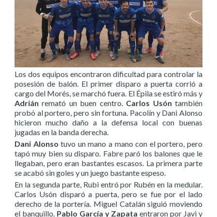
Los dos equipos encontraron dificultad para controlar la
posesión de balón. El primer disparo a puerta corrió a
cargo del Morés, se marchó fuera. El Épila se estiró más y
Adrián
remató un buen centro.
Carlos Usón
también
probó al portero, pero sin fortuna. Pacolín y Dani Alonso
hicieron mucho daño a la defensa local con buenas
jugadas en la banda derecha.
Dani Alonso
tuvo un mano a mano con el portero, pero
tapó muy bien su disparo. Fabre paró los balones que le
llegaban, pero eran bastantes escasos. La primera parte
se acabó sin goles y un juego bastante espeso.
En la segunda parte, Rubi entró por Rubén en la medular.
Carlos Usón disparó a puerta, pero se fue por el lado
derecho de la portería. Miguel Catalán siguió moviendo
el banquillo.
Pablo García y Zapata
entraron por Javi y