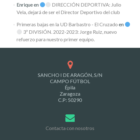
Enrique
en
DIRECCIÓN DEPORTIVA: Julio
Vela, dejará de ser el Director Deportivo del club
Primeras bajas en la UD Barbastro - El Cruzado
en
3ª DIVISIÓN. 2022-2023: Jorge Ruiz, nuevo
refuerzo para nuestro primer equipo.
SANCHO I DE ARAGÓN, S/N
CAMPO FÚTBOL
Épila
Zaragoza
C.P: 50290
Contacta con nosotros