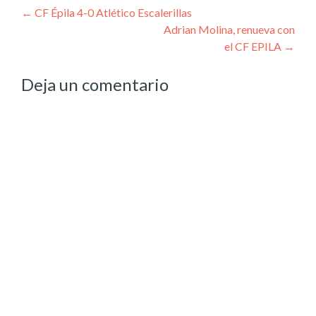
Post
←
CF Épila 4-0 Atlético Escalerillas
Adrian Molina, renueva con
navigation
el CF EPILA
→
Deja un comentario