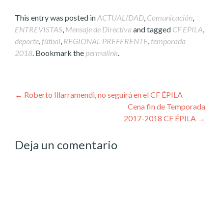
This entry was posted in
ACTUALIDAD
,
Comunicación
,
ENTREVISTAS
,
Mensaje de Directiva
and tagged
CF EPILA
,
deporte
,
fútbol
,
REGIONAL PREFERENTE
,
temporada
2018
. Bookmark the
permalink
.
Post
←
Roberto Illarramendi, no seguirá en el CF ÉPILA
Cena fin de Temporada
navigation
2017-2018 CF ÉPILA
→
Deja un comentario