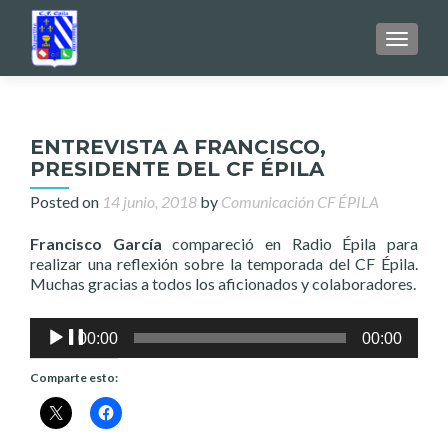
TOGGL
ENTREVISTA A FRANCISCO,
PRESIDENTE DEL CF ÉPILA
Posted on
14 junio, 2018
by
Comunicación CF ÉPILA
Francisco García
compareció en Radio Épila para
realizar una reflexión sobre la temporada del CF Épila.
Muchas gracias a todos los aficionados y colaboradores.
Reproductor
00:00
00:00
de
audio
Comparte esto: