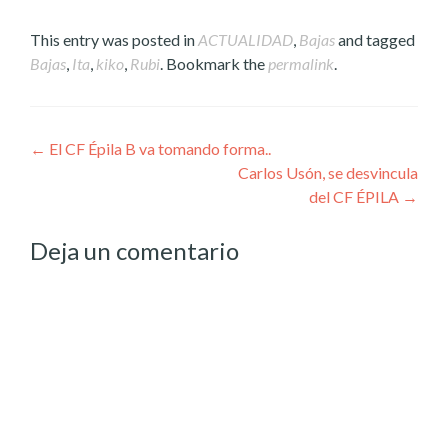
This entry was posted in
ACTUALIDAD
,
Bajas
and tagged
Bajas
,
Ita
,
kiko
,
Rubi
. Bookmark the
permalink
.
Post
←
El CF Épila B va tomando forma..
Carlos Usón, se desvincula
navigation
del CF ÉPILA
→
Deja un comentario