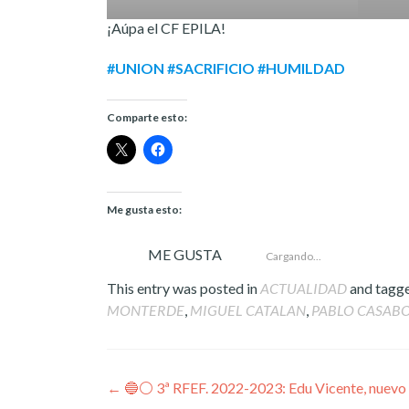
¡Aúpa el CF EPILA!
#UNION #SACRIFICIO #HUMILDAD
Comparte esto:
Me gusta esto:
ME GUSTA
Cargando...
This entry was posted in
ACTUALIDAD
and tagg
MONTERDE
,
MIGUEL CATALAN
,
PABLO CASAB
Post
←
🔵⚪️ 3ª RFEF. 2022-2023: Edu Vicente, nuevo 