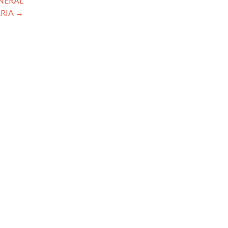
NERAL
RIA
→