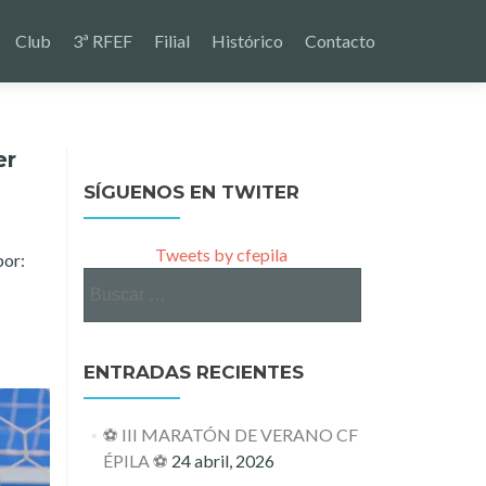
Club
3ª RFEF
Filial
Histórico
Contacto
er
SÍGUENOS EN TWITER
Tweets by cfepila
por:
Buscar:
ENTRADAS RECIENTES
⚽ III MARATÓN DE VERANO CF
ÉPILA ⚽
24 abril, 2026