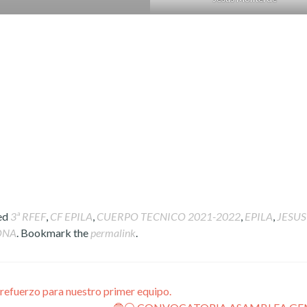
ed
3ª RFEF
,
CF EPILA
,
CUERPO TECNICO 2021-2022
,
EPILA
,
JESUS
ONA
. Bookmark the
permalink
.
refuerzo para nuestro primer equipo.