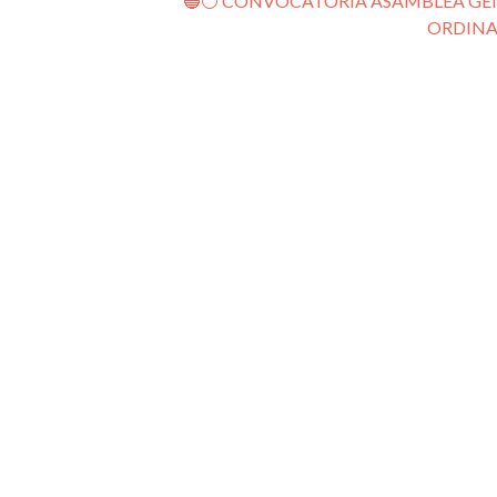
🔵⚪️ CONVOCATORIA ASAMBLEA GE
ORDINA