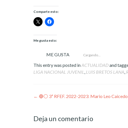
Comparte esto:
Me gusta esto:
ME GUSTA
Cargando...
This entry was posted in
ACTUALIDAD
and tagg
LIGA NACIONAL JUVENIL
,
LUIS BRETOS LANA
,
Post
←
🔵⚪️ 3ª RFEF. 2022-2023: Mario Leo Caicedo, 
navigation
Deja un comentario