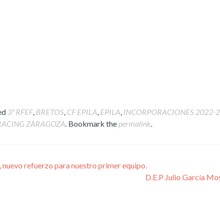
ed
3ª RFEF
,
BRETOS
,
CF EPILA
,
EPILA
,
INCORPORACIONES 2022-
RACING ZARAGOZA
. Bookmark the
permalink
.
nuevo refuerzo para nuestro primer equipo.
D.E.P Julio García M