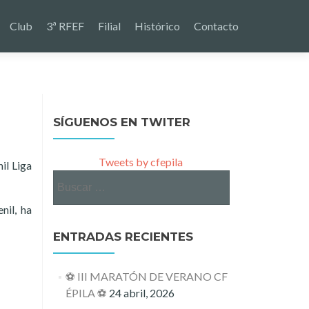
Club
3ª RFEF
Filial
Histórico
Contacto
SÍGUENOS EN TWITER
Tweets by cfepila
il Liga
Buscar:
nil, ha
ENTRADAS RECIENTES
⚽ III MARATÓN DE VERANO CF
ÉPILA ⚽
24 abril, 2026