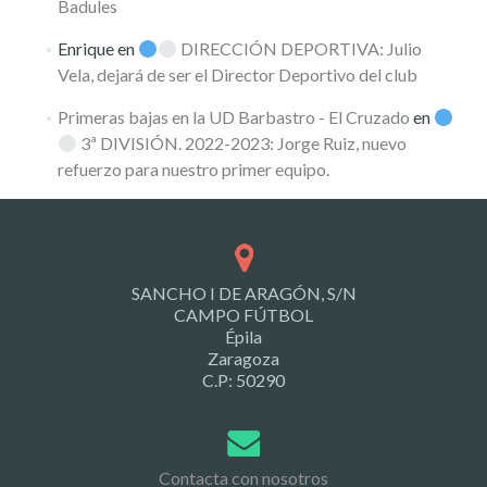
Badules
Enrique
en
DIRECCIÓN DEPORTIVA: Julio
Vela, dejará de ser el Director Deportivo del club
Primeras bajas en la UD Barbastro - El Cruzado
en
3ª DIVISIÓN. 2022-2023: Jorge Ruiz, nuevo
refuerzo para nuestro primer equipo.
SANCHO I DE ARAGÓN, S/N
CAMPO FÚTBOL
Épila
Zaragoza
C.P: 50290
Contacta con nosotros