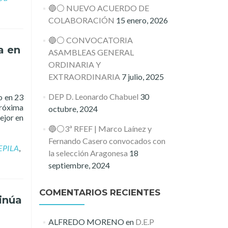
🔵⚪️ NUEVO ACUERDO DE
COLABORACIÓN
15 enero, 2026
🔵⚪️ CONVOCATORIA
a en
ASAMBLEAS GENERAL
ORDINARIA Y
EXTRAORDINARIA
7 julio, 2025
DEP D. Leonardo Chabuel
30
o en 23
próxima
octubre, 2024
ejor en
🔵⚪️3ª RFEF | Marco Laínez y
Fernando Casero convocados con
EPILA
,
la selección Aragonesa
18
septiembre, 2024
COMENTARIOS RECIENTES
inúa
ALFREDO MORENO
en
D.E.P