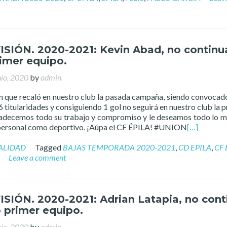
VISIÓN. 2020-2021: Kevin Abad, no continu
imer equipo.
nio, 2020
by
admin
n que recaló en nuestro club la pasada campaña, siendo convocad
 titularidades y consiguiendo 1 gol no seguirá en nuestro club la 
decemos todo su trabajo y compromiso y le deseamos todo lo m
 personal como deportivo. ¡Aúpa el CF ÉPILA! #UNION
[…]
ALIDAD
Tagged
BAJAS TEMPORADA 2020-2021
,
CD EPILA
,
CF 
Leave a comment
VISIÓN. 2020-2021: Adrian Latapia, no cont
 primer equipo.
nio, 2020
by
admin