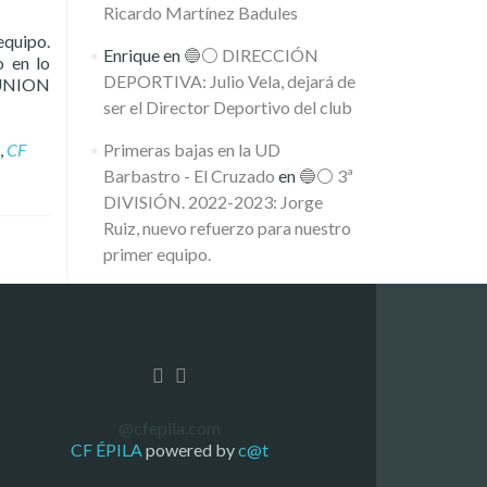
Ricardo Martínez Badules
equipo.
Enrique
en
🔵⚪️ DIRECCIÓN
o en lo
DEPORTIVA: Julio Vela, dejará de
 #UNION
ser el Director Deportivo del club
,
CF
Primeras bajas en la UD
Barbastro - El Cruzado
en
🔵⚪️ 3ª
DIVISIÓN. 2022-2023: Jorge
Ruiz, nuevo refuerzo para nuestro
primer equipo.
@cfepila.com
CF ÉPILA
powered by
c@t