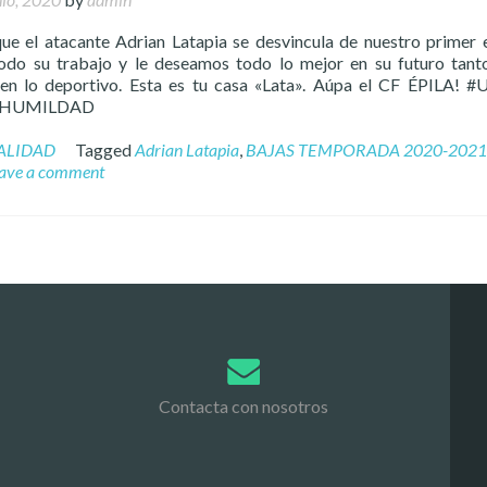
 el atacante Adrian Latapia se desvincula de nuestro primer 
do su trabajo y le deseamos todo lo mejor en su futuro tant
en lo deportivo. Esta es tu casa «Lata». Aúpa el CF ÉPILA!
 #HUMILDAD
ALIDAD
Tagged
Adrian Latapia
,
BAJAS TEMPORADA 2020-2021
ave a comment
Contacta con nosotros