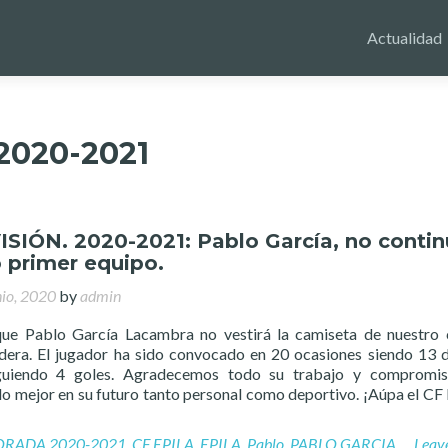
Actualidad
020-2021
VISIÓN. 2020-2021: Pablo García, no conti
 primer equipo.
nio, 2020
by
admin
e Pablo García Lacambra no vestirá la camiseta de nuestro 
era. El jugador ha sido convocado en 20 ocasiones siendo 13 d
iguiendo 4 goles. Agradecemos todo su trabajo y compromis
o mejor en su futuro tanto personal como deportivo. ¡Aúpa el CF
ORADA 2020-2021
,
CF EPILA
,
EPILA
,
Pablo
,
PABLO GARCIA
Leav