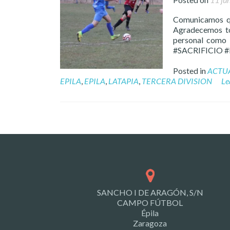
Comunicamos que
Agradecemos to
personal como 
#SACRIFICIO
Posted in
ACTU
EPILA
,
EPILA
,
LATAPIA
,
TERCERA DIVISION
Le
Posts
navigation
SANCHO I DE ARAGÓN, S/N
CAMPO FÚTBOL
Épila
Zaragoza