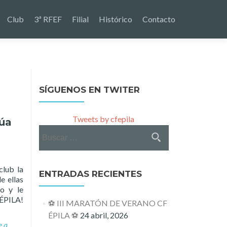
Club
3ª RFEF
Filial
Histórico
Contacto
SÍGUENOS EN TWITER
Tweets by cfepila
núa
Buscar:
club la
ENTRADAS RECIENTES
e ellas
o y le
 ÉPILA!
⚽ III MARATÓN DE VERANO CF
ÉPILA ⚽
24 abril, 2026
e a