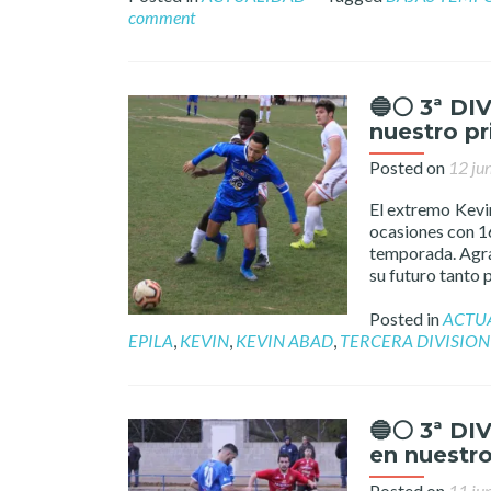
comment
🔵⚪️ 3ª DI
nuestro pr
Posted on
12 ju
El extremo Kevi
ocasiones con 16
temporada. Agra
su futuro tanto
Posted in
ACTU
EPILA
,
KEVIN
,
KEVIN ABAD
,
TERCERA DIVISION
🔵⚪️ 3ª DI
en nuestro
Posted on
11 ju