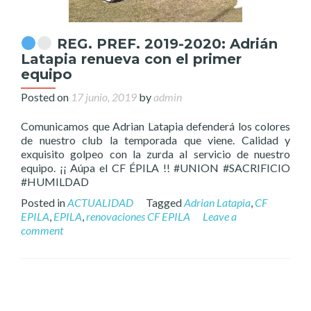
REG. PREF. 2019-2020: Adrián
Latapia renueva con el primer
equipo
Posted on
17 junio, 2019
by
admin
Comunicamos que Adrian Latapia defenderá los colores
de nuestro club la temporada que viene. Calidad y
exquisito golpeo con la zurda al servicio de nuestro
equipo. ¡¡ Aúpa el CF ÉPILA !! #UNION #SACRIFICIO
#HUMILDAD
Posted in
ACTUALIDAD
Tagged
Adrian Latapia
,
CF
EPILA
,
EPILA
,
renovaciones CF EPILA
Leave a
comment
Posts