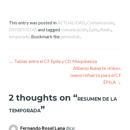
This entry was posted in
ACTUALIDAD
,
Comunicación
,
ENTREVISTAS
and tagged
comunicación
,
Épila
,
Radio
,
temporada
. Bookmark the
permalink
.
Post
←
Tablas entre el CF Épila y CD Mequinenza
Alberto Ruberte «Kiko»,
navigation
nuevo refuerzo para el CF
ÉPILA
→
2 thoughts on “
RESUMEN DE LA
”
TEMPORADA
Fernando Rosel Lana
dice: