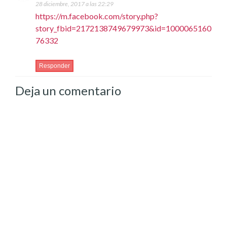
28 diciembre, 2017 a las 22:29
https://m.facebook.com/story.php?
story_fbid=2172138749679973&id=1000065160
76332
Responder
Deja un comentario