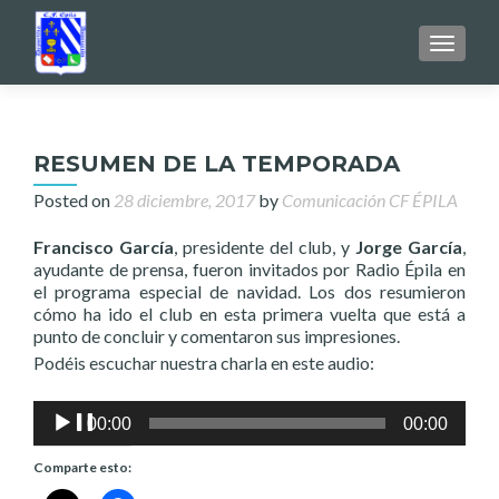
TOGGL
RESUMEN DE LA TEMPORADA
Posted on
28 diciembre, 2017
by
Comunicación CF ÉPILA
Francisco García
, presidente del club, y
Jorge García
,
ayudante de prensa, fueron invitados por Radio Épila en
el programa especial de navidad. Los dos resumieron
cómo ha ido el club en esta primera vuelta que está a
punto de concluir y comentaron sus impresiones.
Podéis escuchar nuestra charla en este audio:
Reproductor
00:00
00:00
de
audio
Comparte esto: