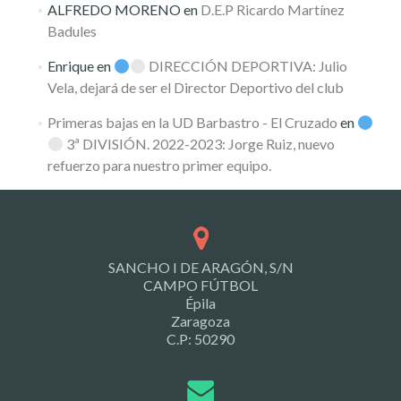
ALFREDO MORENO
en
D.E.P Ricardo Martínez
Badules
Enrique
en
DIRECCIÓN DEPORTIVA: Julio
Vela, dejará de ser el Director Deportivo del club
Primeras bajas en la UD Barbastro - El Cruzado
en
3ª DIVISIÓN. 2022-2023: Jorge Ruiz, nuevo
refuerzo para nuestro primer equipo.
SANCHO I DE ARAGÓN, S/N
CAMPO FÚTBOL
Épila
Zaragoza
C.P: 50290