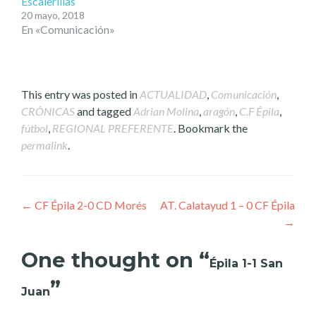
Escalerillas
20 mayo, 2018
En «Comunicación»
This entry was posted in
ACTUALIDAD
,
Comunicación
,
CRÓNICAS
and tagged
Adrian Molina
,
aragón
,
C.F Épila
,
fútbol
,
REGIONAL PREFERENTE
. Bookmark the
permalink
.
Post
←
CF Épila 2-0 CD Morés
AT. Calatayud 1 – 0 CF Épila
→
navigation
One thought on “
Épila 1-1 San
”
Juan