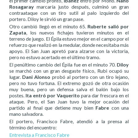
el primer cambio pronto,
Ibáñez
entró por Mono.
Nano
Rosagaray
marcaría justo después, culminó un gran
contraataque con un tiro sutil al palo izquierdo del
portero. Diloy le sirvió un gran pase.
Otro cambió llegó en el minuto 65.
Ruberte salió por
Zapata
, los nuevos fichajes tuvieron minutos en el
terreno de juego. El Épila estuvo mejor en el campo por el
refuerzo que realizó en la medular, donde necesitaba más
apoyo. El San Juan apretó para alzarse con la victoria,
pero no estuvo acertado en el último tramo.
El penúltimo cambio del Épila fue en el minuto 70.
Diloy
se marchó con un gran desgaste físico, Rubi ocupó su
lugar.
Dani Alonso
probó al portero con un tiro lejano,
pero no tuvo fortuna. El extremo gozó de otra ocasión
muy buena, pero un defensa salva el balón bajo los
postes.
Ita entró por Vaquerito
para dar frescura en el
ataque. Pero, el San Juan tuvo la mejor ocasión del
partido al final que detiene muy bien
Fabre
con una
mano salvadora.
El portero, Francisco Fabre, atendió a la prensa al
término del encuentro:
Entrevista a Francisco Fabre