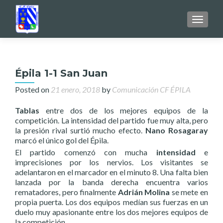
TOGGL
Épila 1-1 San Juan
Posted on
21 enero, 2018
by
Comunicación CF ÉPILA
Tablas
entre dos de los mejores equipos de la
competición. La intensidad del partido fue muy alta, pero
la presión rival surtió mucho efecto.
Nano Rosagaray
marcó el único gol del Épila.
El partido comenzó con mucha
intensidad
e
imprecisiones por los nervios. Los visitantes se
adelantaron en el marcador en el minuto 8. Una falta bien
lanzada por la banda derecha encuentra varios
rematadores, pero finalmente
Adrián Molina
se mete en
propia puerta. Los dos equipos medían sus fuerzas en un
duelo muy apasionante entre los dos mejores equipos de
la competición.