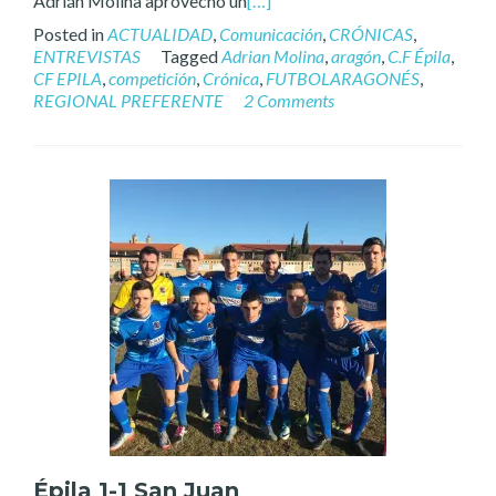
Adrián Molina aprovechó un
[…]
Posted in
ACTUALIDAD
,
Comunicación
,
CRÓNICAS
,
ENTREVISTAS
Tagged
Adrian Molina
,
aragón
,
C.F Épila
,
CF EPILA
,
competición
,
Crónica
,
FUTBOLARAGONÉS
,
REGIONAL PREFERENTE
2 Comments
Épila 1-1 San Juan