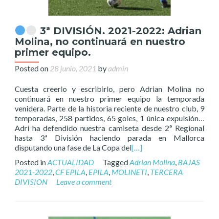
3ª DIVISIÓN. 2021-2022: Adrian
Molina, no continuará en nuestro
primer equipo.
Posted on
28 junio, 2021
by
admin
Cuesta creerlo y escribirlo, pero Adrian Molina no
continuará en nuestro primer equipo la temporada
venidera. Parte de la historia reciente de nuestro club, 9
temporadas, 258 partidos, 65 goles, 1 única expulsión…
Adri ha defendido nuestra camiseta desde 2ª Regional
hasta 3ª División haciendo parada en Mallorca
disputando una fase de La Copa del
[…]
Posted in
ACTUALIDAD
Tagged
Adrian Molina
,
BAJAS
2021-2022
,
CF EPILA
,
EPILA
,
MOLINETI
,
TERCERA
DIVISION
Leave a comment