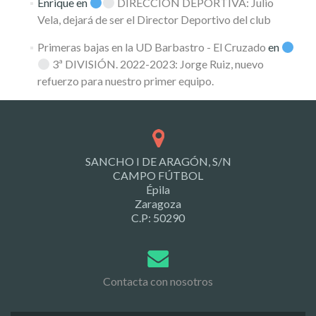
Enrique
en
DIRECCIÓN DEPORTIVA: Julio
Vela, dejará de ser el Director Deportivo del club
Primeras bajas en la UD Barbastro - El Cruzado
en
3ª DIVISIÓN. 2022-2023: Jorge Ruiz, nuevo
refuerzo para nuestro primer equipo.
SANCHO I DE ARAGÓN, S/N
CAMPO FÚTBOL
Épila
Zaragoza
C.P: 50290
Contacta con nosotros