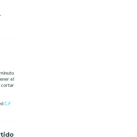
,
 minuto
ener el
 cortar
ed
C.F
rtido