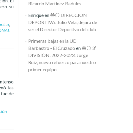
ión. El
Ricardo Martínez Badules
pero su
Enrique
en
🔵⚪️ DIRECCIÓN
DEPORTIVA: Julio Vela, dejará de
ónica
,
ser el Director Deportivo del club
ONAL
Primeras bajas en la UD
Barbastro - El Cruzado
en
🔵⚪️ 3ª
DIVISIÓN. 2022-2023: Jorge
Ruiz, nuevo refuerzo para nuestro
primer equipo.
intenso
enó las
 fue de
ción