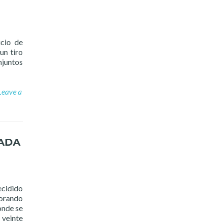
icio de
un tiro
njuntos
Leave a
NADA
cidido
borando
onde se
 veinte