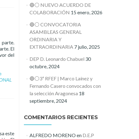
🔵⚪️ NUEVO ACUERDO DE
COLABORACIÓN
15 enero, 2026
🔵⚪️ CONVOCATORIA
ASAMBLEAS GENERAL
ORDINARIA Y
 parte.
EXTRAORDINARIA
7 julio, 2025
rte. El
vor del
DEP D. Leonardo Chabuel
30
octubre, 2024
n
🔵⚪️3ª RFEF | Marco Laínez y
ONAL
Fernando Casero convocados con
la selección Aragonesa
18
septiembre, 2024
COMENTARIOS RECIENTES
sa este
ALFREDO MORENO
en
D.E.P