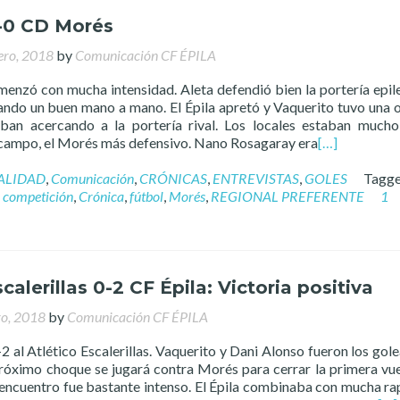
2-0 CD Morés
ero, 2018
by
Comunicación CF ÉPILA
menzó con mucha intensidad. Aleta defendió bien la portería epil
cando un buen mano a mano. El Épila apretó y Vaquerito tuvo una 
iban acercando a la portería rival. Los locales estaban much
 campo, el Morés más defensivo. Nano Rosagaray era
[…]
ALIDAD
,
Comunicación
,
CRÓNICAS
,
ENTREVISTAS
,
GOLES
Tagg
,
competición
,
Crónica
,
fútbol
,
Morés
,
REGIONAL PREFERENTE
1
calerillas 0-2 CF Épila: Victoria positiva
ro, 2018
by
Comunicación CF ÉPILA
-2 al Atlético Escalerillas. Vaquerito y Dani Alonso fueron los gol
 próximo choque se jugará contra Morés para cerrar la primera vue
encuentro fue bastante intenso. El Épila combinaba con mucha ra