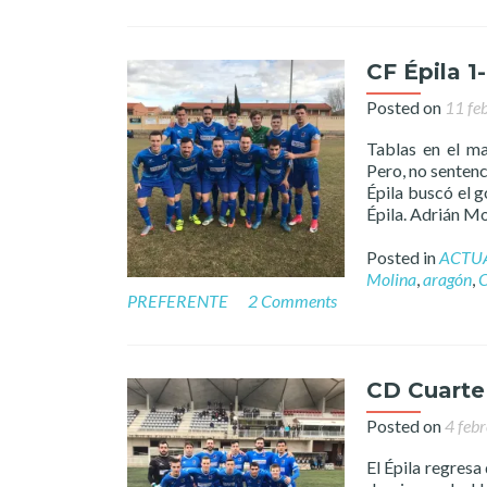
CF Épila 1
Posted on
11 fe
Tablas en el ma
Pero, no sentenc
Épila buscó el g
Épila. Adrián M
Posted in
ACTU
Molina
,
aragón
,
C
PREFERENTE
2 Comments
CD Cuarte 
Posted on
4 feb
El Épila regresa