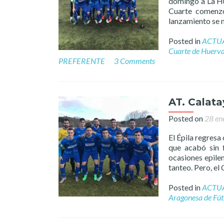
domingo a La Hue
Cuarte comenzó
lanzamiento se 
Posted in
ACTU
Cuarte de Huerv
PREFERENTE
3 Comments
AT. Calata
Posted on
28 en
El Épila regresa
que acabó sin f
ocasiones epilen
tanteo. Pero, el
Posted in
ACTU
Aragonesa de Fút