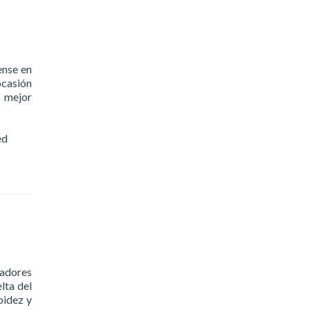
ense en
ocasión
o mejor
ed
eadores
lta del
pidez y