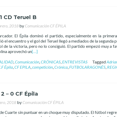
-1 CD Teruel B
brero, 2018
by
Comunicación CF ÉPILA
rcador. El Épila dominó el partido, especialmente en la primera
ió el encuentro y el gol del Teruel llegó a mediados de la segunda pa
ol de la victoria, pero no lo consiguió. El partido empezó muy a fa
olina aprovechó un
[…]
ALIDAD
,
Comunicación
,
CRÓNICAS
,
ENTREVISTAS
Tagged
Adria
.F Épila
,
CF EPILA
,
competición
,
Crónica
,
FUTBOLARAGONÉS
,
REGI
2 – 0 CF Épila
rero, 2018
by
Comunicación CF ÉPILA
 de Cuarte sin puntuar en un choque muy disputado. El fútbol regre