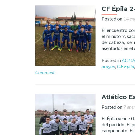
CF Épila 
Posted on
14 en
El encuentro co
el minuto 7, sa
de cabeza, se 
asentados en el
Posted in
ACTU
aragón
,
C.F Épila
Comment
Atlético Es
Posted on
7 ene
El Épila vence 0
del partido. El
campeonato. El 