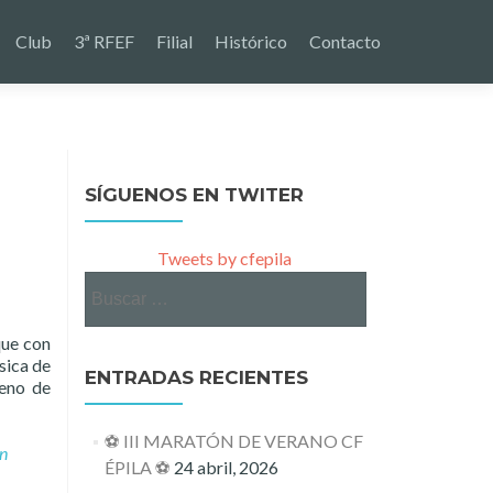
Club
3ª RFEF
Filial
Histórico
Contacto
SÍGUENOS EN TWITER
Tweets by cfepila
Buscar:
que con
sica de
ENTRADAS RECIENTES
reno de
⚽ III MARATÓN DE VERANO CF
n
ÉPILA ⚽
24 abril, 2026