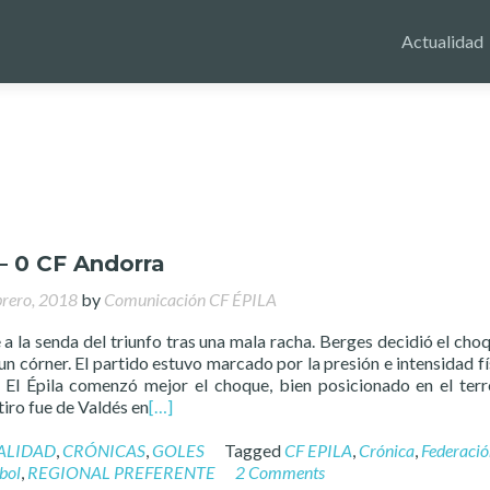
Actualidad
 – 0 CF Andorra
brero, 2018
by
Comunicación CF ÉPILA
 a la senda del triunfo tras una mala racha. Berges decidió el cho
n córner. El partido estuvo marcado por la presión e intensidad fí
El Épila comenzó mejor el choque, bien posicionado en el ter
tiro fue de Valdés en
[…]
ALIDAD
,
CRÓNICAS
,
GOLES
Tagged
CF EPILA
,
Crónica
,
Federació
bol
,
REGIONAL PREFERENTE
2 Comments