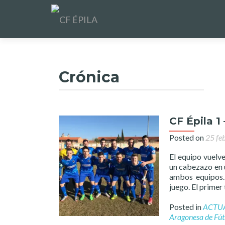
Crónica
CF Épila 1
Posted on
25 fe
El equipo vuelve
un cabezazo en u
ambos equipos. 
juego. El primer 
Posted in
ACTU
Aragonesa de Fút