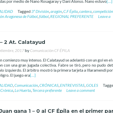
das por medio de Nano Rosagaray y Dani Alonso. Nano estuvo
[…]
ALIDAD
Tagged
3ª División
,
aragón
,
C.F Épila
,
cantera
,
competición
ión Aragonesa de Fútbol
,
fútbol
,
REGIONAL PREFERENTE
Leave a
 – 2 At. Calatayud
ptiembre, 2017
by
Comunicación CF ÉPILA
un comienzo muy intenso. El Calatayud se adelantó con un gol en el
on con una gran jugada colectiva. Fabre se tiró, pero no pudo det
alo izquierdo. El árbitro mostró la primera tarjeta a Illaramendi por
ligro. El juego era
[…]
ALIDAD
,
Comunicación
,
CRÓNICAS
,
ENTREVISTAS
,
GOLES
Tagg
,
Crónica
,
La Huerta
,
Tercera preferente
Leave a comment
Juan gana 1 – 0 al CF Épila en el primer pa