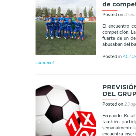
de compet
Posted on
3 sep
El encuentro c
competición. La
fuerte de un d
abusaban del bal
Posted in
ACTU
comment
PREVISIÓ
DEL GRUP
Posted on
23 ag
Fernando Rose
también partic
semanalmente la 
encuentra inscri