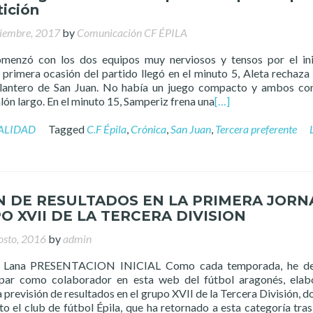
ición
tiembre, 2017
by
Comunicación CF ÉPILA
omenzó con los dos equipos muy nerviosos y tensos por el in
 primera ocasión del partido llegó en el minuto 5, Aleta rechaza 
elantero de San Juan. No había un juego compacto y ambos co
ón largo. En el minuto 15, Samperiz frena una
[…]
ALIDAD
Tagged
C.F Épila
,
Crónica
,
San Juan
,
Tercera preferente
N DE RESULTADOS EN LA PRIMERA JOR
O XVII DE LA TERCERA DIVISION
osto, 2016
by
admin
l Lana PRESENTACION INICIAL Como cada temporada, he de
ipar como colaborador en esta web del fútbol aragonés, ela
previsión de resultados en el grupo XVII de la Tercera División, d
to el club de fútbol Épila, que ha retornado a esta categoría tras