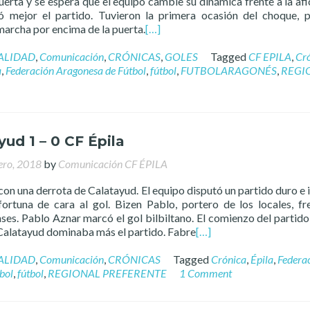
rta y se espera que el equipo cambie su dinámica frente a la afic
 mejor el partido. Tuvieron la primera ocasión del choque, 
marcha por encima de la puerta.
[…]
ALIDAD
,
Comunicación
,
CRÓNICAS
,
GOLES
Tagged
CF EPILA
,
Cr
a
,
Federación Aragonesa de Fútbol
,
fútbol
,
FUTBOLARAGONÉS
,
REGI
yud 1 – 0 CF Épila
ero, 2018
by
Comunicación CF ÉPILA
 con una derrota de Calatayud. El equipo disputó un partido duro e 
ortuna de cara al gol. Bizen Pablo, portero de los locales, fr
ses. Pablo Aznar marcó el gol bilbiltano. El comienzo del partido
 Calatayud dominaba más el partido. Fabre
[…]
ALIDAD
,
Comunicación
,
CRÓNICAS
Tagged
Crónica
,
Épila
,
Federa
bol
,
fútbol
,
REGIONAL PREFERENTE
1 Comment