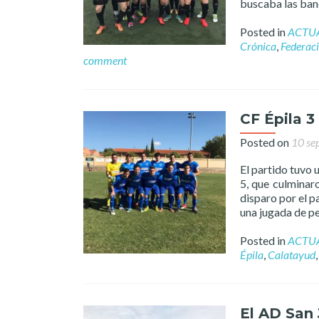
buscaba las ban
Posted in
ACTU
Crónica
,
Federac
comment
CF Épila 3
Posted on
10 se
El partido tuvo 
5, que culminar
disparo por el p
una jugada de pe
Posted in
ACTU
Épila
,
Calatayud
El AD San 