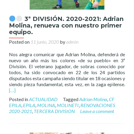
3ª DIVISIÓN. 2020-2021: Adrian
Molina, renueva con nuestro primer
equipo.
Posted on
11 junio, 2020
by
admin
Nos alegra comunicar que Adrian Molina, defenderá de
nuevo un año más los colores «de su pueblo» en 3ª
División. El veterano jugador, de sobras conocido por
todos, ha sido convocado en 22 de los 24 partidos
disputados esta campaña siendo titular en 18 ocasiones y
siendo pieza fundamental, esta vez, en la zaga epilense.
[…]
Posted in
ACTUALIDAD
Tagged
Adrian Molina
,
CF
EPILA
,
EPILA
,
MOLINA
,
MOLINETI
,
RENOVACIONES
2020-2021
,
TERCERA DIVISION
Leave a comment