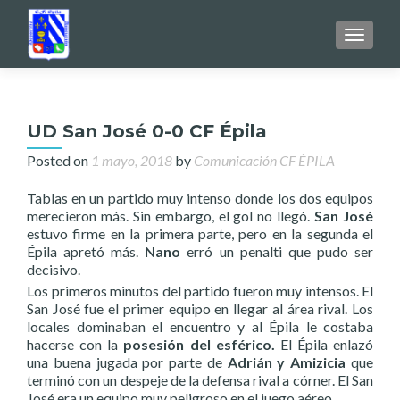
TOGGL
UD San José 0-0 CF Épila
Posted on
1 mayo, 2018
by
Comunicación CF ÉPILA
Tablas en un partido muy intenso donde los dos equipos
merecieron más. Sin embargo, el gol no llegó.
San José
estuvo firme en la primera parte, pero en la segunda el
Épila apretó más.
Nano
erró un penalti que pudo ser
decisivo.
Los primeros minutos del partido fueron muy intensos. El
San José fue el primer equipo en llegar al área rival. Los
locales dominaban el encuentro y al Épila le costaba
hacerse con la
posesión del esférico.
El Épila enlazó
una buena jugada por parte de
Adrián y Amizicia
que
terminó con un despeje de la defensa rival a córner. El San
José era un equipo muy peligroso en el juego aéreo.