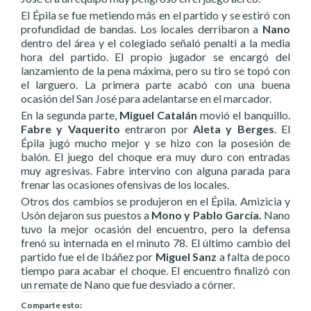
El Épila se fue metiendo más en el partido y se estiró con
profundidad de bandas. Los locales derribaron a
Nano
dentro del área y el colegiado señaló penalti a la media
hora del partido. El propio jugador se encargó del
lanzamiento de la pena máxima, pero su tiro se topó con
el larguero. La primera parte acabó con una buena
ocasión del San José para adelantarse en el marcador.
En la segunda parte,
Miguel Catalán
movió el banquillo.
Fabre y Vaquerito
entraron por
Aleta y Berges
. El
Épila jugó mucho mejor y se hizo con la posesión de
balón. El juego del choque era muy duro con entradas
muy agresivas. Fabre intervino con alguna parada para
frenar las ocasiones ofensivas de los locales.
Otros dos cambios se produjeron en el Épila. Amizicia y
Usón dejaron sus puestos a
Mono y Pablo García.
Nano
tuvo la mejor ocasión del encuentro, pero la defensa
frenó su internada en el minuto 78. El último cambio del
partido fue el de Ibáñez por
Miguel Sanz
a falta de poco
tiempo para acabar el choque. El encuentro finalizó con
un remate de Nano que fue desviado a córner.
Comparte esto: