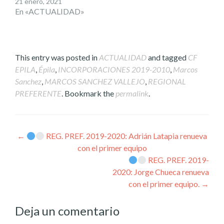
21 enero, 2021
En «ACTUALIDAD»
This entry was posted in
ACTUALIDAD
and tagged
CF
EPILA
,
Épila
,
INCORPORACIONES 2019-2010
,
Marcos
Sanchez
,
MARCOS SANCHEZ VALLEJO
,
REGIONAL
PREFERENTE
. Bookmark the
permalink
.
Post
←
REG. PREF. 2019-2020: Adrián Latapia renueva
con el primer equipo
navigation
REG. PREF. 2019-
2020: Jorge Chueca renueva
con el primer equipo.
→
Deja un comentario