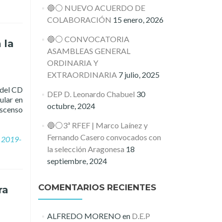
🔵⚪️ NUEVO ACUERDO DE
COLABORACIÓN
15 enero, 2026
🔵⚪️ CONVOCATORIA
 la
ASAMBLEAS GENERAL
ORDINARIA Y
EXTRAORDINARIA
7 julio, 2025
 del CD
DEP D. Leonardo Chabuel
30
ular en
octubre, 2024
ascenso
🔵⚪️3ª RFEF | Marco Laínez y
Fernando Casero convocados con
2019-
la selección Aragonesa
18
septiembre, 2024
COMENTARIOS RECIENTES
ra
ALFREDO MORENO
en
D.E.P