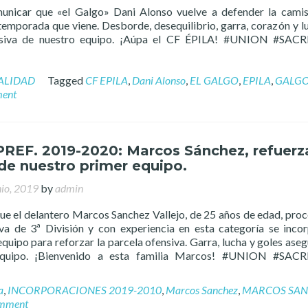
unicar que «el Galgo» Dani Alonso vuelve a defender la cami
 temporada que viene. Desborde, desequilibrio, garra, corazón y l
ensiva de nuestro equipo. ¡Aúpa el CF ÉPILA! #UNION #SACR
ALIDAD
Tagged
CF EPILA
,
Dani Alonso
,
EL GALGO
,
EPILA
,
GALG
ment
PREF. 2019-2020: Marcos Sánchez, refuerz
de nuestro primer equipo.
nio, 2019
by
admin
 el delantero Marcos Sanchez Vallejo, de 25 años de edad, pro
va de 3ª División y con experiencia en esta categoría se inco
quipo para reforzar la parcela ofensiva. Garra, lucha y goles ase
equipo. ¡Bienvenido a esta familia Marcos! #UNION #SACR
a
,
INCORPORACIONES 2019-2010
,
Marcos Sanchez
,
MARCOS SA
omment