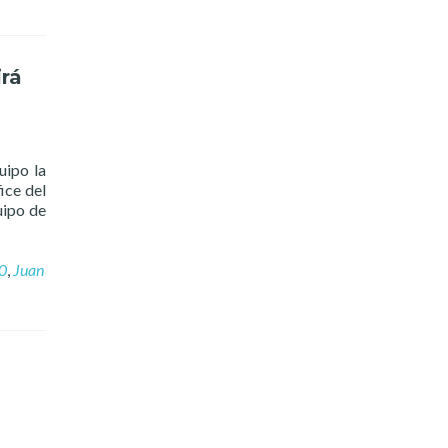
irá
uipo la
ice del
uipo de
0
,
Juan