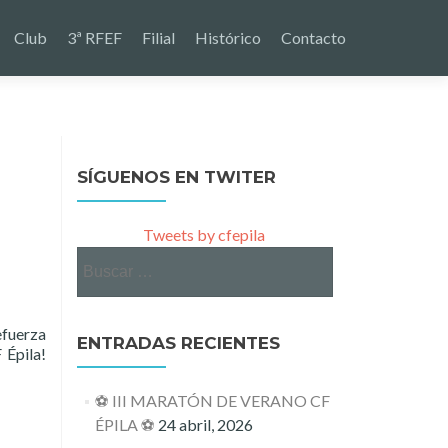
Club
3ª RFEF
Filial
Histórico
Contacto
SÍGUENOS EN TWITER
Tweets by cfepila
Buscar:
fuerza
ENTRADAS RECIENTES
 Épila!
⚽ III MARATÓN DE VERANO CF
ÉPILA ⚽
24 abril, 2026