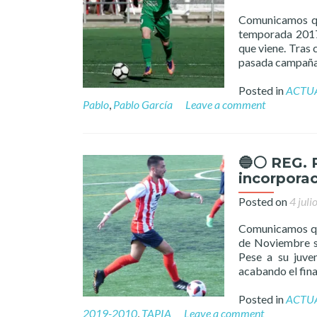
Comunicamos qu
temporada 2017
que viene. Tras 
pasada campaña 
Posted in
ACTU
Pablo
,
Pablo García
Leave a comment
🔵⚪️ REG. 
incorporac
Posted on
4 juli
Comunicamos qu
de Noviembre se
Pese a su juve
acabando el fina
Posted in
ACTU
2019-2010
,
TAPIA
Leave a comment