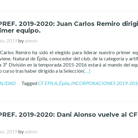
PREF. 2019-2020: Juan Carlos Remiro dirig
imer equipo.
nio, 2019
by
admin
 Carlos Remiro ha sido el elegido para liderar nuestro primer eq
ene. Natural de Épila, conocedor del club, de la categoría y artíf
a 3ª División en la temporada 2015-2016 estará al mando del eq
 curso tras haber dirigido a la Selección
[…]
ALIDAD
Tagged
CF EPILA
,
Épila
,
INCORPORACIONES 2019-201
PREF. 2019-2020: Dani Alonso vuelve al CF
nio, 2019
by
admin