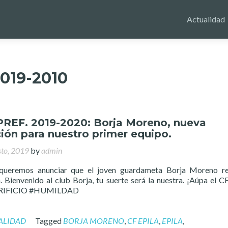
Actualidad
019-2010
 PREF. 2019-2020: Borja Moreno, nueva
ión para nuestro primer equipo.
sto, 2019
by
admin
queremos anunciar que el joven guardameta Borja Moreno re
. Bienvenido al club Borja, tu suerte será la nuestra. ¡Aúpa el CF
RIFICIO #HUMILDAD
ALIDAD
Tagged
BORJA MORENO
,
CF EPILA
,
EPILA
,