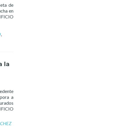
seta de
ucha en
IFICIO
O
,
a la
cedente
rpora a
gurados
IFICIO
NCHEZ