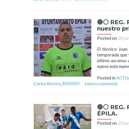
🔵⚪️ REG. 
nuestro pr
Posted on
20 ju
El técnico Juan
temporada que vi
último ascenso 
nuevo este nuevo
Posted in
ACTU
Carlos Remiro
,
REMIRO
Leave a comment
🔵⚪️ REG. 
ÉPILA.
Posted on
20 ju