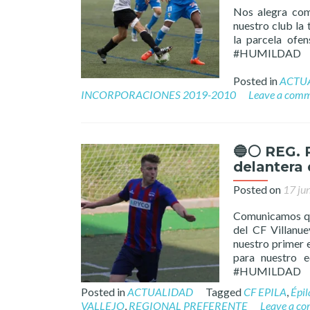
Nos alegra com
nuestro club la
la parcela of
#HUMILDAD
Posted in
ACTU
INCORPORACIONES 2019-2010
Leave a com
🔵⚪️ REG. 
delantera 
Posted on
17 ju
Comunicamos que
del CF Villanue
nuestro primer e
para nuestro 
#HUMILDAD
Posted in
ACTUALIDAD
Tagged
CF EPILA
,
Épil
VALLEJO
,
REGIONAL PREFERENTE
Leave a c