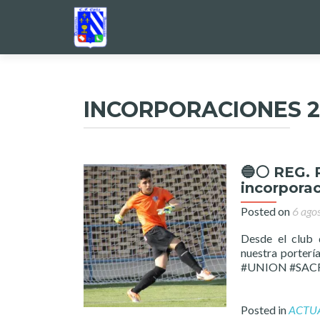
INCORPORACIONES 2
🔵⚪️ REG.
incorporac
Posted on
6 ago
Desde el club 
nuestra portería
#UNION #SAC
Posted in
ACTU