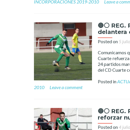
INCORPORACIONES 2019-2010
Leave a com
🔵⚪️ REG. 
delantera 
Posted on
5 juli
Comunicamos que
Cuarte refuerza 
24 partidos mar
del CD Cuarte c
Posted in
ACTU
2010
Leave a comment
🔵⚪️ REG. 
reforzar n
Posted on
4 juli