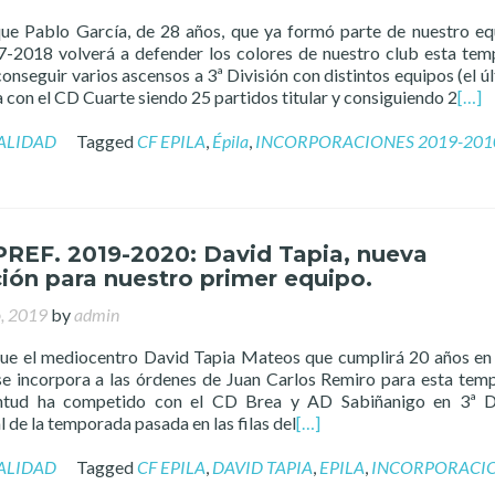
e Pablo García, de 28 años, que ya formó parte de nuestro eq
-2018 volverá a defender los colores de nuestro club esta te
conseguir varios ascensos a 3ª División con distintos equipos (el úl
con el CD Cuarte siendo 25 partidos titular y consiguiendo 2
[…]
ALIDAD
Tagged
CF EPILA
,
Épila
,
INCORPORACIONES 2019-201
PREF. 2019-2020: David Tapia, nueva
ión para nuestro primer equipo.
o, 2019
by
admin
e el mediocentro David Tapia Mateos que cumplirá 20 años en
 incorpora a las órdenes de Juan Carlos Remiro para esta tem
ntud ha competido con el CD Brea y AD Sabiñanigo en 3ª Di
l de la temporada pasada en las filas del
[…]
ALIDAD
Tagged
CF EPILA
,
DAVID TAPIA
,
EPILA
,
INCORPORACI