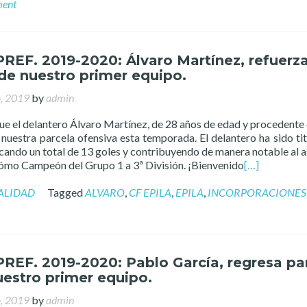
ment
PREF. 2019-2020: Álvaro Martínez, refuerza
de nuestro primer equipo.
o, 2019
by
admin
 el delantero Álvaro Martínez, de 28 años de edad y procedente
nuestra parcela ofensiva esta temporada. El delantero ha sido tit
cando un total de 13 goles y contribuyendo de manera notable al 
ómo Campeón del Grupo 1 a 3ª División. ¡Bienvenido
[…]
ALIDAD
Tagged
ALVARO
,
CF EPILA
,
EPILA
,
INCORPORACIONES 
PREF. 2019-2020: Pablo García, regresa pa
uestro primer equipo.
o, 2019
by
admin