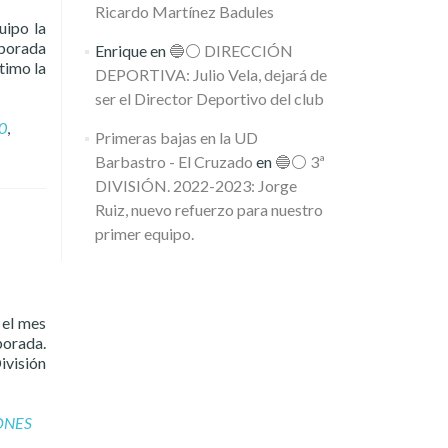
Ricardo Martínez Badules
uipo la
mporada
Enrique
en
🔵⚪️ DIRECCIÓN
timo la
DEPORTIVA: Julio Vela, dejará de
ser el Director Deportivo del club
0
,
Primeras bajas en la UD
Barbastro - El Cruzado
en
🔵⚪️ 3ª
DIVISIÓN. 2022-2023: Jorge
Ruiz, nuevo refuerzo para nuestro
primer equipo.
 el mes
porada.
visión
ONES