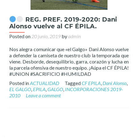
REG. PREF. 2019-2020: Dani
Alonso vuelve al CF ÉPILA.
Posted on
20 junio, 2019
by
admin
Nos alegra comunicar que «el Galgo» Dani Alonso vuelve
a defender la camiseta de nuestro club la temporada que
viene. Desborde, desequilibrio, garra, corazón y lucha en
la parcela ofensiva de nuestro equipo. ¡Aúpa el CF ÉPILA!
#UNION #SACRIFICIO #HUMILDAD
Posted in
ACTUALIDAD
Tagged
CF EPILA
,
Dani Alonso
,
EL GALGO
,
EPILA
,
GALGO
,
INCORPORACIONES 2019-
2010
Leave a comment
Posts
navigation