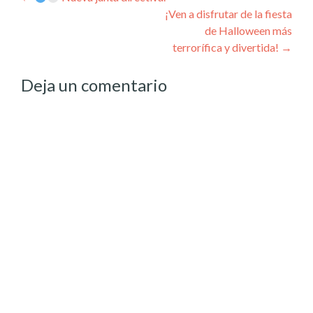
Post
¡Ven a disfrutar de la fiesta
navigation
de Halloween más
terrorífica y divertida!
→
Deja un comentario