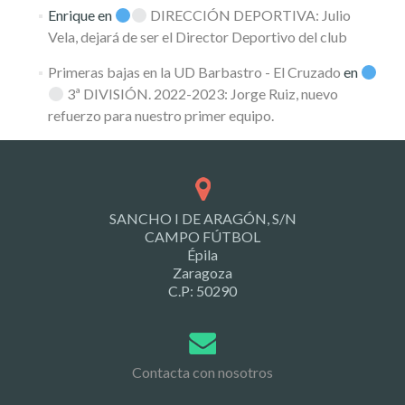
Enrique
en
DIRECCIÓN DEPORTIVA: Julio
Vela, dejará de ser el Director Deportivo del club
Primeras bajas en la UD Barbastro - El Cruzado
en
3ª DIVISIÓN. 2022-2023: Jorge Ruiz, nuevo
refuerzo para nuestro primer equipo.
SANCHO I DE ARAGÓN, S/N
CAMPO FÚTBOL
Épila
Zaragoza
C.P: 50290
Contacta con nosotros