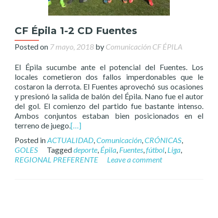
CF Épila 1-2 CD Fuentes
Posted on
7 mayo, 2018
by
Comunicación CF ÉPILA
El Épila sucumbe ante el potencial del Fuentes. Los
locales cometieron dos fallos imperdonables que le
costaron la derrota. El Fuentes aprovechó sus ocasiones
y presionó la salida de balón del Épila. Nano fue el autor
del gol. El comienzo del partido fue bastante intenso.
Ambos conjuntos estaban bien posicionados en el
terreno de juego.
[…]
Posted in
ACTUALIDAD
,
Comunicación
,
CRÓNICAS
,
GOLES
Tagged
deporte
,
Épila
,
Fuentes
,
fútbol
,
Liga
,
REGIONAL PREFERENTE
Leave a comment
Posts