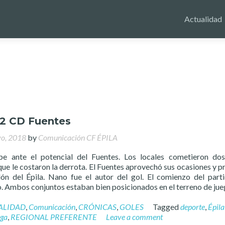
Actualidad
-2 CD Fuentes
o, 2018
by
Comunicación CF ÉPILA
be ante el potencial del Fuentes. Los locales cometieron dos
ue le costaron la derrota. El Fuentes aprovechó sus ocasiones y p
lón del Épila. Nano fue el autor del gol. El comienzo del part
o. Ambos conjuntos estaban bien posicionados en el terreno de jue
ALIDAD
,
Comunicación
,
CRÓNICAS
,
GOLES
Tagged
deporte
,
Épila
iga
,
REGIONAL PREFERENTE
Leave a comment