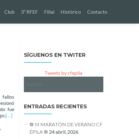
Club
3ª RFEF
Filial
Histórico
Contacto
SÍGUENOS EN TWITER
Tweets by cfepila
Buscar:
 fallos
resionó
ENTRADAS RECIENTES
ido fue
go.
[…]
⚽ III MARATÓN DE VERANO CF
,
ÉPILA ⚽
24 abril, 2026