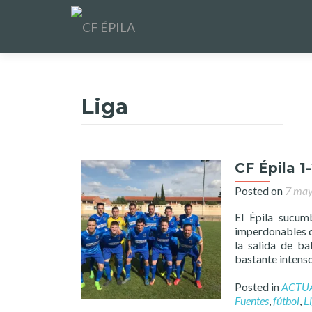
Liga
CF Épila 1
Posted on
7 may
El Épila sucum
imperdonables q
la salida de ba
bastante intens
Posted in
ACTU
Fuentes
,
fútbol
,
L