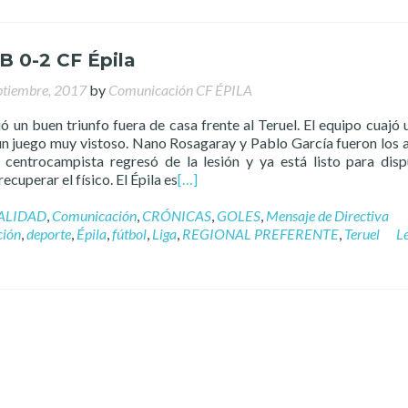
B 0-2 CF Épila
ptiembre, 2017
by
Comunicación CF ÉPILA
ió un buen triunfo fuera de casa frente al Teruel. El equipo cuajó 
un juego muy vistoso. Nano Rosagaray y Pablo García fueron los 
l centrocampista regresó de la lesión y ya está listo para disp
cuperar el físico. El Épila es
[…]
ALIDAD
,
Comunicación
,
CRÓNICAS
,
GOLES
,
Mensaje de Directiva
ción
,
deporte
,
Épila
,
fútbol
,
Liga
,
REGIONAL PREFERENTE
,
Teruel
L