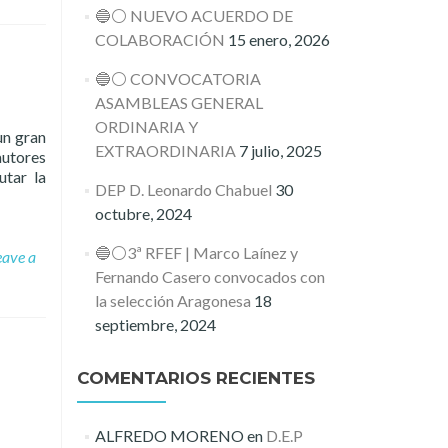
🔵⚪️ NUEVO ACUERDO DE
COLABORACIÓN
15 enero, 2026
🔵⚪️ CONVOCATORIA
ASAMBLEAS GENERAL
ORDINARIA Y
un gran
EXTRAORDINARIA
7 julio, 2025
autores
utar la
DEP D. Leonardo Chabuel
30
octubre, 2024
🔵⚪️3ª RFEF | Marco Laínez y
eave a
Fernando Casero convocados con
la selección Aragonesa
18
septiembre, 2024
COMENTARIOS RECIENTES
ALFREDO MORENO
en
D.E.P