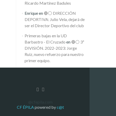
Ricardo Martínez Badules
Enrique
en
🔵⚪️ DIRECCIÓN
DEPORTIVA: Julio Vela, dejará de
ser el Director Deportivo del club
Primeras bajas en la UD
Barbastro - El Cruzado
en
🔵⚪️ 3ª
DIVISIÓN. 2022-2023: Jorge
Ruiz, nuevo refuerzo para nuestro
primer equipo.
@cfepila.com
CF ÉPILA
powered by
c@t