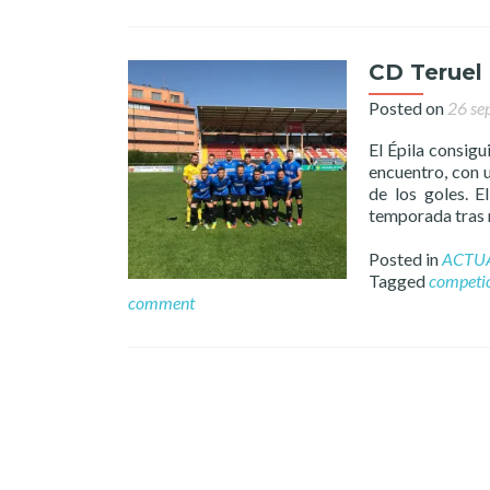
CD Teruel 
Posted on
26 se
El Épila consigu
encuentro, con 
de los goles. E
temporada tras re
Posted in
ACTU
Tagged
competi
comment
Posts
navigation