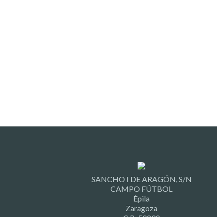
SANCHO I DE ARAGÓN, S/N
CAMPO FÚTBOL
Épila
Zaragoza