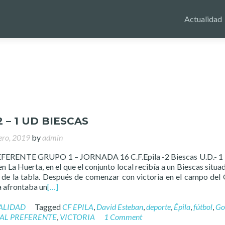
Actualidad
2 – 1 UD BIESCAS
ero, 2019
by
admin
ERENTE GRUPO 1 – JORNADA 16 C.F.Epila -2 Biescas U.D.- 1 
en La Huerta, en el que el conjunto local recibía a un Biescas situad
de la tabla. Después de comenzar con victoria en el campo del
la afrontaba un
[…]
ALIDAD
Tagged
CF EPILA
,
David Esteban
,
deporte
,
Épila
,
fútbol
,
Go
AL PREFERENTE
,
VICTORIA
1 Comment