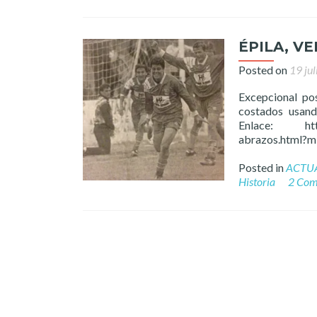
ÉPILA, V
Posted on
19 jul
Excepcional po
costados usand
Enlace: http:/
abrazos.html?
Posted in
ACTU
Historia
2 Com
Posts
navigation