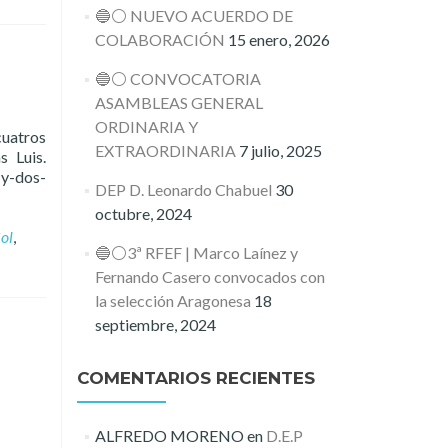
🔵⚪️ NUEVO ACUERDO DE
COLABORACIÓN
15 enero, 2026
🔵⚪️ CONVOCATORIA
ASAMBLEAS GENERAL
ORDINARIA Y
cuatros
EXTRAORDINARIA
7 julio, 2025
s Luis.
y-dos-
DEP D. Leonardo Chabuel
30
octubre, 2024
ol
,
🔵⚪️3ª RFEF | Marco Laínez y
Fernando Casero convocados con
la selección Aragonesa
18
septiembre, 2024
COMENTARIOS RECIENTES
ALFREDO MORENO
en
D.E.P