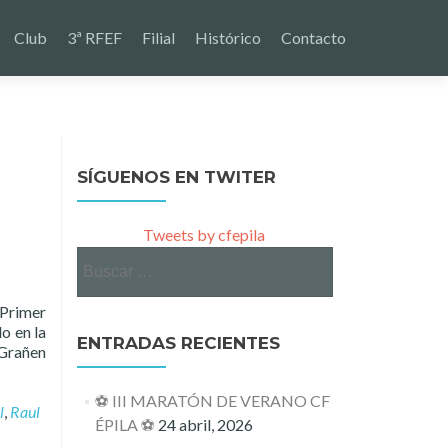
Club
3ª RFEF
Filial
Histórico
Contacto
SÍGUENOS EN TWITER
Tweets by cfepila
Buscar:
Primer
o en la
ENTRADAS RECIENTES
 Grañen
⚽ III MARATÓN DE VERANO CF
l
,
Raul
ÉPILA ⚽
24 abril, 2026