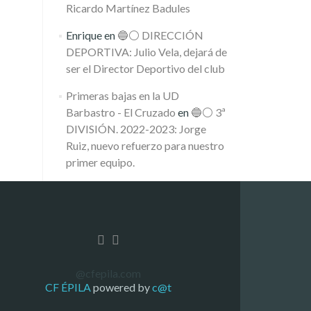
Ricardo Martínez Badules
Enrique
en
🔵⚪️ DIRECCIÓN
DEPORTIVA: Julio Vela, dejará de
ser el Director Deportivo del club
Primeras bajas en la UD
Barbastro - El Cruzado
en
🔵⚪️ 3ª
DIVISIÓN. 2022-2023: Jorge
Ruiz, nuevo refuerzo para nuestro
primer equipo.
@cfepila.com
CF ÉPILA
powered by
c@t