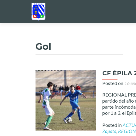
Gol
CF ÉPILA 
Posted on
16 en
REGIONAL PREF
partido del año 
parte incómoda 
por 1 a 3, el Epi
Posted in
ACTU
Zapata
,
REGION