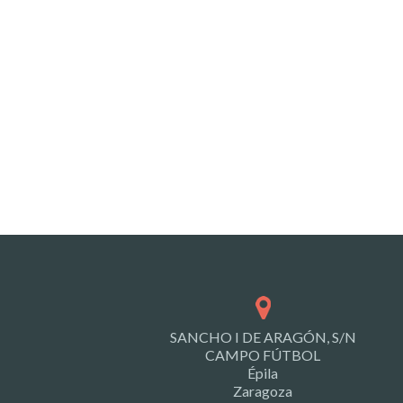
SANCHO I DE ARAGÓN, S/N
CAMPO FÚTBOL
Épila
Zaragoza