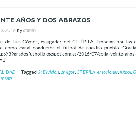
EINTE AÑOS Y DOS ABRAZOS
io, 2016
by
admin
st de Luis Gómez, exjugador del CF ÉPILA. Emoción por los 
o como canal conductor el fútbol de nuestro pueblo. Gracia
/39gradosfutbol.blogspot.com.es/2016/07/epila-veinte-anos-
m=1
ALIDAD
Tagged
3ª División
,
amigos
,
CF EPILA
,
emociones
,
fútbol
,
G
ments