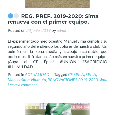
REG. PREF. 2019-2020: Sima
renueva con el primer equipo.
Posted on
20 junio, 2019
by
admin
El experimentado mediocentro Manuel Sima cumplirá su
segundo año defendiendo los colores de nuestro club. Un
pulmón en la zona media y trabajo incansable que
podremos disfrutar un año más en nuestro primer equipo.
¡Aúpa el CF Épila! #UNION #SACRIFICIO
#HUMILDAD
Posted in
ACTUALIDAD
Tagged
CF EPILA
,
EPILA
,
Manuel Sima
,
Ntumutu
,
RENOVACIONES 2019-2020
,
sima
Leave a comment