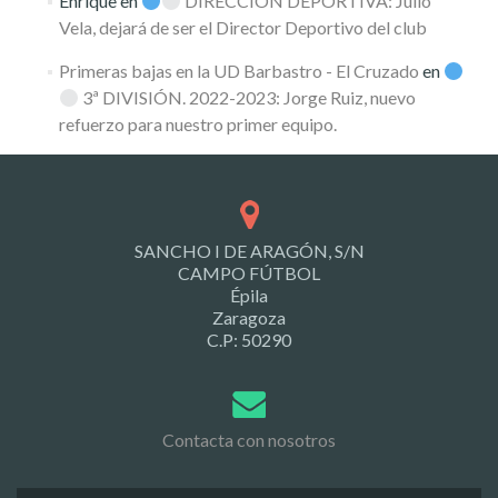
Enrique
en
DIRECCIÓN DEPORTIVA: Julio
Vela, dejará de ser el Director Deportivo del club
Primeras bajas en la UD Barbastro - El Cruzado
en
3ª DIVISIÓN. 2022-2023: Jorge Ruiz, nuevo
refuerzo para nuestro primer equipo.
SANCHO I DE ARAGÓN, S/N
CAMPO FÚTBOL
Épila
Zaragoza
C.P: 50290
Contacta con nosotros