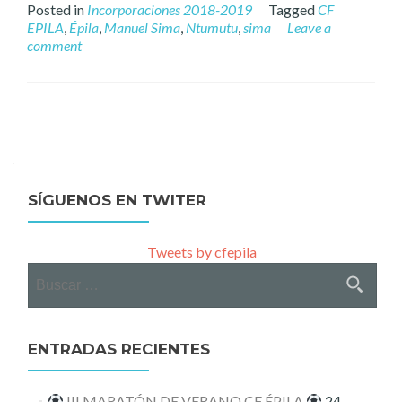
Posted in
Incorporaciones 2018-2019
Tagged
CF
EPILA
,
Épila
,
Manuel Sima
,
Ntumutu
,
sima
Leave a
comment
Posts
navigation
SÍGUENOS EN TWITER
Tweets by cfepila
Buscar:
ENTRADAS RECIENTES
III MARATÓN DE VERANO CF ÉPILA
24